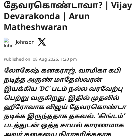
தேவரகொண்டாவா? | Vijay
Devarakonda | Arun
Matheshwaran
Johnson
Published on
:
08 Aug 2026, 1:20 pm
லோகேஷ் கனகராஜ், வாமிகா கபி
நடித்த அருண் மாதேஸ்வரன்
இயக்கிய ‘DC’ படம் நல்ல வரவேற்பு
பெற்று வருகிறது. இதில் முதலில்
ஹீரோவாக விஜய் தேவரகொண்டா
நடிக்க இருந்ததாக தகவல். ‘கிங்டம்’
படத்துடன் ஒத்த சாயல் காரணமாக
அவர் கதையை நிராகரித்ததாக