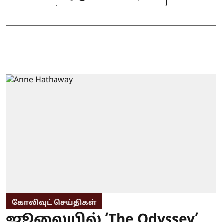
கோலிவுட் செய்திகள்
ஜூலையில் ‘The Odyssey’,