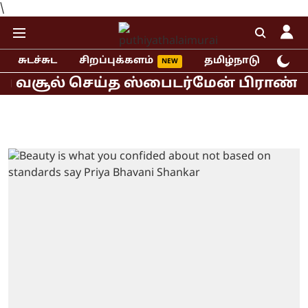
\
சுடச்சுட
சிறப்புக்களம்
தமிழ்நாடு
இந்
வசூல் செய்த ஸ்பைடர்மேன் பிராண்ட் நிய