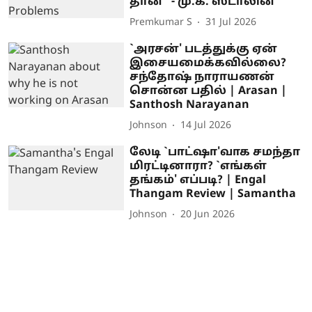
தான்” - மு.க. ஸ்டாலின்
Premkumar S
31 Jul 2026
`அரசன்' படத்துக்கு ஏன்
இசையமைக்கவில்லை?
சந்தோஷ் நாராயணன்
சொன்ன பதில் | Arasan |
Santhosh Narayanan
Johnson
14 Jul 2026
லேடி `பாட்ஷா'வாக சமந்தா
மிரட்டினாரா? `எங்கள்
தங்கம்' எப்படி? | Engal
Thangam Review | Samantha
Johnson
20 Jun 2026