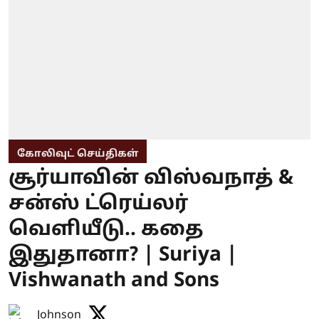
கோலிவுட் செய்திகள்
சூர்யாவின் விஸ்வநாத் &
சன்ஸ் ட்ரெய்லர்
வெளியீடு.. கதை
இதுதானா? | Suriya |
Vishwanath and Sons
Johnson