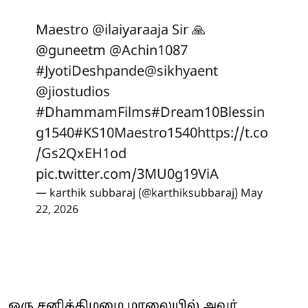
Maestro
@ilaiyaraaja
Sir 🙏
@guneetm
@Achin1087
#JyotiDeshpande
@sikhyaent
@jiostudios
#DhammamFilms
#Dream10Blessin
g1540
#KS10Maestro1540
https://t.co
/Gs2QxEH1od
pic.twitter.com/3MU0g19ViA
— karthik subbaraj (@karthiksubbaraj)
May
22, 2026
ஒரு சனிக்கிழமை மாலையில் அவர்