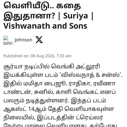
வெளியீடு.. கதை
இதுதானா? | Suriya |
Vishwanath and Sons
Johnson
Published on
:
08 Aug 2026, 7:33 am
சூர்யா நடிப்பில் வெங்கி அட்லூரி
இயக்கியுள்ள படம் ’விஸ்வநாத் & சன்ஸ்’.
இதில் மமிதா பைஜூ, ராதிகா, ரவீணா
டாண்டன், சுனில், காளி வெங்கட் எனப்
பலரும் நடித்துள்ளனர். இந்தப் படம்
ஆகஸ்ட் 14ஆம் தேதி வெளியாகவுள்ள
நிலையில், இப்படத்தின் ட்ரெய்லர்
நேற்று மாலை வெளியானது. தற்போது