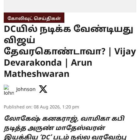
கோலிவுட் செய்திகள்
DCயில் நடிக்க வேண்டியது
விஜய்
தேவரகொண்டாவா? | Vijay
Devarakonda | Arun
Matheshwaran
Johnson
Published on
:
08 Aug 2026, 1:20 pm
லோகேஷ் கனகராஜ், வாமிகா கபி
நடித்த அருண் மாதேஸ்வரன்
இயக்கிய ‘DC’ படம் நல்ல வரவேற்பு