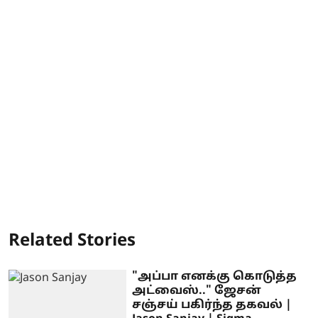
Related Stories
"அப்பா எனக்கு கொடுத்த
அட்வைஸ்.." ஜேசன்
சஞ்சய் பகிர்ந்த தகவல் |