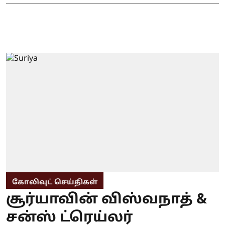
கோலிவுட் செய்திகள்
சூர்யாவின் விஸ்வநாத் &
சன்ஸ் ட்ரெய்லர்