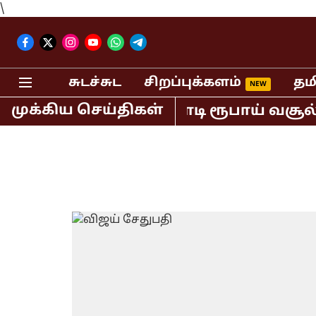
\
சுடச்சுட
சிறப்புக்களம்
தம
முக்கிய செய்திகள்
வில் மட்டும் 400 கோடி ரூபாய் வசூல் ச