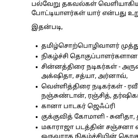
பல்வேறு தகவல்கள் வெளியாகிய
போட்டியாளர்கள் யார் என்பது உ
இதன்படி,
தமிழ்சொற்பொழிவாளர் முத்து
நிகழ்ச்சி தொகுப்பாளர்களான -
சின்னத்திரை நடிகர்கள் - அரு
அக்‌ஷிதா, சத்யா, அர்னாவ்,
வெள்ளித்திரை நடிகர்கள் - ரவீ
நஞ்சுண்டான், ரஞ்சித், தர்ஷிக
கானா பாடகர் ஜெஃப்ரி
குக்குவித் கோமாளி - சுனிதா, 
மகாராஜா படத்தின் சஞ்சனா 
ஒருவராக நிகழ்ச்சியின் தொக