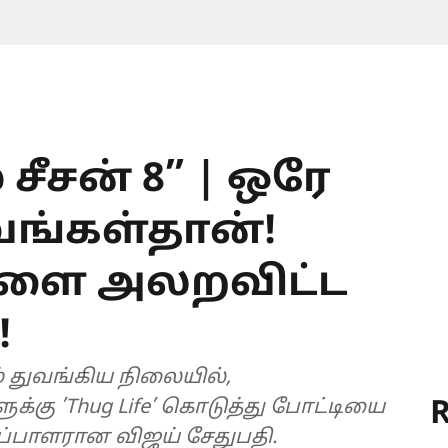
 சீசன் 8” | ஒரே
பவங்கள்தான்!
களை அலறவிட்ட
!
R
Thug Life’ கொடுத்து போட்டியை
ப்பாளரான விஜய் சேதுபதி.