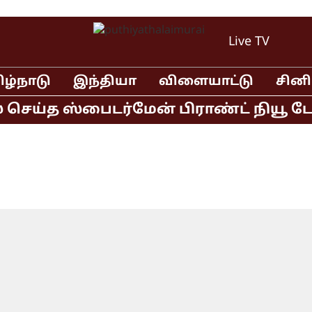
Live TV
ிழ்நாடு
இந்தியா
விளையாட்டு
சின
ெய்த ஸ்பைடர்மேன் பிராண்ட் நியூ டே தி