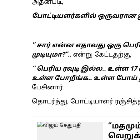
அதன்படி,
போட்டியளர்களில் ஒருவரான ஜ
" சார் என்ன எதாவது ஒரு பெரிய
முடியுமா?”..
என்று கேட்டதற்கு,
“ பெரிய ரவுடி இல்ல.. உள்ள 17 
உள்ள போறீங்க.. உள்ள போய் ந
பேசினார்.
தொடர்ந்து, போட்டியாளர் ரஞ்சித்த
”மதமும
வெறுக்