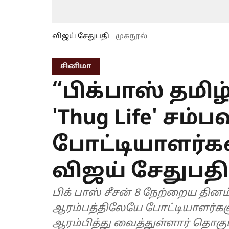
விஜய் சேதுபதி
முகநூல்
சினிமா
“பிக்பாஸ் தமிழ்
'Thug Life' சம்
போட்டியாளர்
விஜய் சேதுபதி
பிக் பாஸ் சீசன் 8 நேற்றைய தினம் துவங்கிய நிலையில்,
ஆரம்பத்திலேயே போட்டியாளர்களுக்கு ’
ஆரம்பித்து வைத்துள்ளார் தொகு