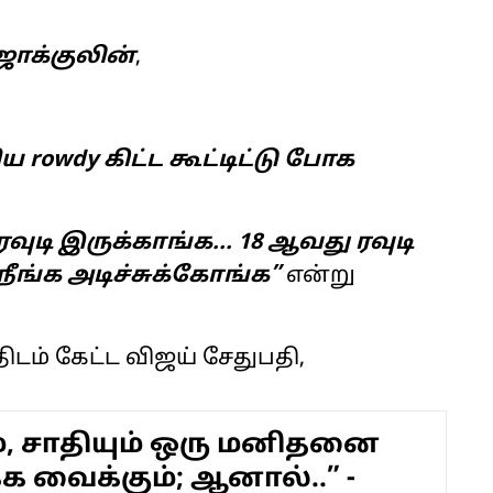
ாக்குலின்
,
 rowdy கிட்ட கூட்டிட்டு போக
ரவுடி இருக்காங்க... 18 ஆவது ரவுடி
ீங்க அடிச்சுக்கோங்க”
என்று
ிடம் கேட்ட விஜய் சேதுபதி,
், சாதியும் ஒரு மனிதனை
க வைக்கும்; ஆனால்..” -