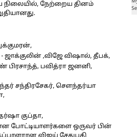
 நிலையில், நேற்றைய தினம்
றுதியானது.
க்குமரன்,
 ஜாக்குலின் ,விஜே விஷால், தீபக்,
ண் பிரசாந்த், பவித்ரா ஜனனி,
ந்தர் சந்திரசேகர், சௌந்தர்யா
ா,
தர்ஷா குப்தா,
என போட்டியாளர்களை ஒருவர் பின்
ுப்பாளரான விஜய் சேதுபதி