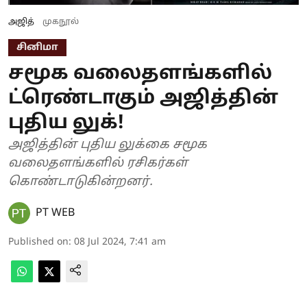
அஜித்
முகநூல்
சினிமா
சமூக வலைதளங்களில்
ட்ரெண்டாகும் அஜித்தின்
புதிய லுக்!
அஜித்தின் புதிய லுக்கை சமூக
வலைதளங்களில் ரசிகர்கள்
கொண்டாடுகின்றனர்.
PT WEB
Published on
:
08 Jul 2024, 7:41 am