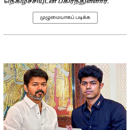
நெகிழ்ச்சியுடன் பகிர்ந்துள்ளார்.
முழுமையாகப் படிக்க