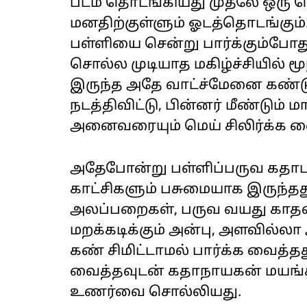
படம் தொடங்கியது முதலே ஒரு
மனதிற்குள்ளும் ஓடத்தொடங்கும். 
பள்ளியை சென்று பார்க்கும்போ
சொல்ல முடியாத மகிழ்ச்சியில் ம
இருந்த அதே வாட்ச்மேனை கண்
நடத்திவிட்டு, பின்னர் மீண்டு
அனைவரையும் மெய் சிலிர்க்க வ
அதேபோன்று பள்ளிப்பருவ கதாபா
காட்சிகளும் பசுமையாக இருந்தது
அலப்பறைகள், பருவ வயது காதல்
மறக்கடிக்கும் அன்பு, அளவில
கண் சிமிட்டாமல் பார்க்க வைத்
வைத்தவுடன் கதாநாயகன் மயங்கி
உணர்வை சொல்லியது.