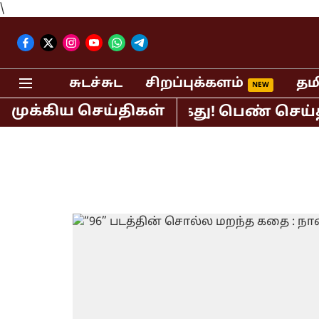
\
சுடச்சுட
சிறப்புக்களம்
தம
முக்கிய செய்திகள்
 பி.ஆர்.சுந்தர் கைது! பெண் செய்தி வா