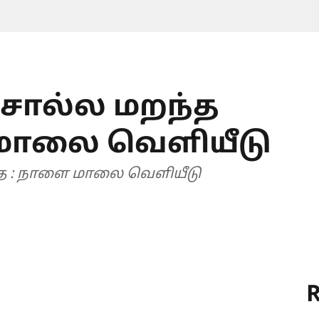
 சொல்ல மறந்த
மாலை வெளியீடு
தை : நாளை மாலை வெளியீடு
R