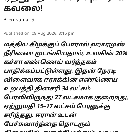
கவலை!
Premkumar S
Published on
:
08 Aug 2026, 3:15 pm
மத்திய கிழக்குப் போரால் ஹார்முஸ்
நீரிணை முடங்கியதால், உலகின் 20%
கச்சா எண்ணெய் வர்த்தகம்
பாதிக்கப்பட்டுள்ளது. இதன் நேரடி
விளைவாக ஈராக்கின் எண்ணெய்
உற்பத்தி தினசரி 34 லட்சம்
பேரலிலிருந்து 27 லட்சமாக குறைந்து,
ஏற்றுமதி 15–17 லட்சம் பேரலுக்கு
சரிந்தது. ஈரான் உடன்
பேச்சுவார்த்தை தொடரும்