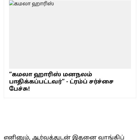
“கமலா ஹாரிஸ் மனநலம்
பாதிக்கப்பட்டவர்” - ட்ரம்ப் சர்ச்சை
பேச்சு!
எனினும், ஆர்வத்துடன் இதனை வாங்கிப்