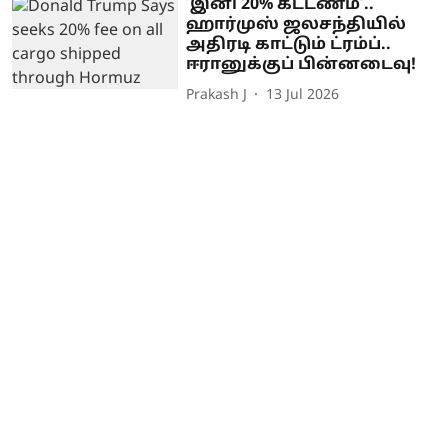
’இனி 20% கட்டணம்’..
ஹார்முஸ் ஜலசந்தியில்
அதிரடி காட்டும் ட்ரம்ப்..
ஈரானுக்குப் பின்னடைவு!
Prakash J
13 Jul 2026