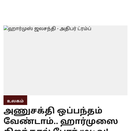
உலகம்
அணுசக்தி ஒப்பந்தம்
வேண்டாம்.. ஹார்முஸை