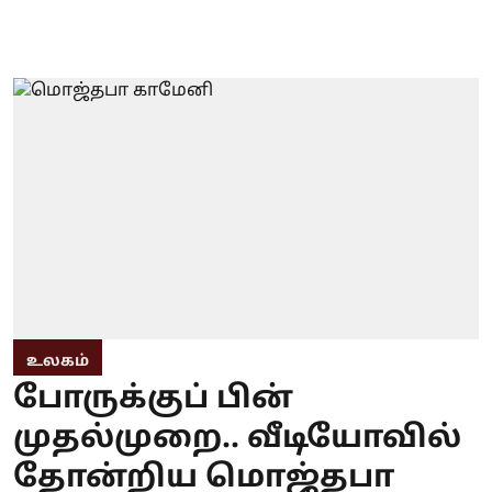
உலகம்
போருக்குப் பின்
முதல்முறை.. வீடியோவில்
தோன்றிய மொஜ்தபா