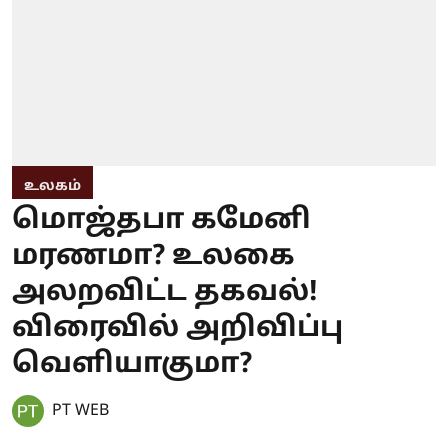
உலகம்
மொஜ்தபா கமேனி
மரணமா? உலகை
அலறவிட்ட தகவல்!
விரைவில் அறிவிப்பு
வெளியாகுமா?
PT WEB