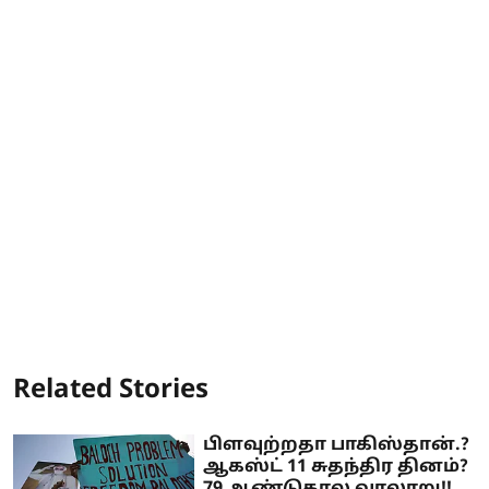
Related Stories
பிளவுற்றதா பாகிஸ்தான்.?
ஆகஸ்ட் 11 சுதந்திர தினம்?
79 ஆண்டுகால வரலாறு!!