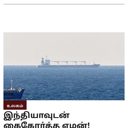
உலகம்
இந்தியாவுடன்
கைகோர்த்த ஏமன்!