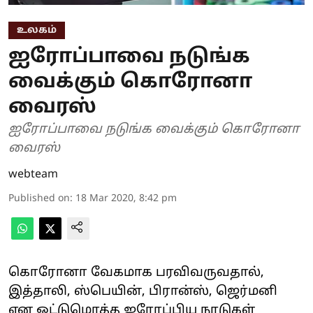
உலகம்
ஐரோப்பாவை நடுங்க
வைக்கும் கொரோனா
வைரஸ்
ஐரோப்பாவை நடுங்க வைக்கும் கொரோனா
வைரஸ்
webteam
Published on
:
18 Mar 2020, 8:42 pm
கொரோனா வேகமாக ப‌ரவிவருவதால்,
இத்தாலி, ஸ்பெயின், பிரான்ஸ், ஜெர்மனி
என ஒட்டுமொத்த ஐரோப்பிய நாடுகள்