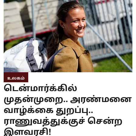
உலகம்
டென்மார்க்கில்
முதன்முறை.. அரண்மனை
வாழ்க்கை துறப்பு..
ராணுவத்துக்குச் சென்ற
இளவரசி!