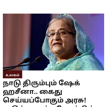
உலகம்
நாடு திரும்பும் ஷேக்
ஹசீனா.. கைது
செய்யப்போகும் அரசு!