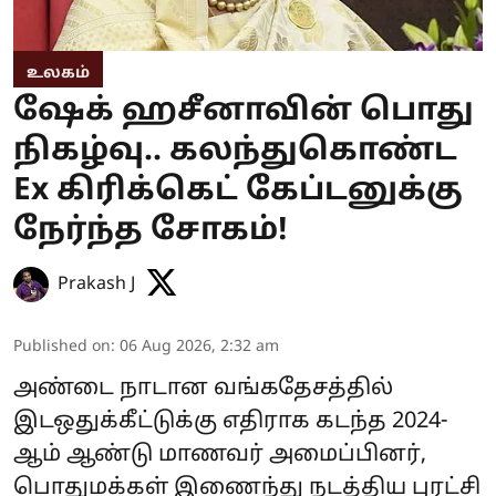
உலகம்
ஷேக் ஹசீனாவின் பொது
நிகழ்வு.. கலந்துகொண்ட
Ex கிரிக்கெட் கேப்டனுக்கு
நேர்ந்த சோகம்!
Prakash J
Published on
:
06 Aug 2026, 2:32 am
அண்டை நாடான வங்கதேசத்தில்
இடஒதுக்கீட்டுக்கு எதிராக கடந்த 2024-
ஆம் ஆண்டு மாணவர் அமைப்பினர்,
பொதுமக்கள் இணைந்து நடத்திய புரட்சி