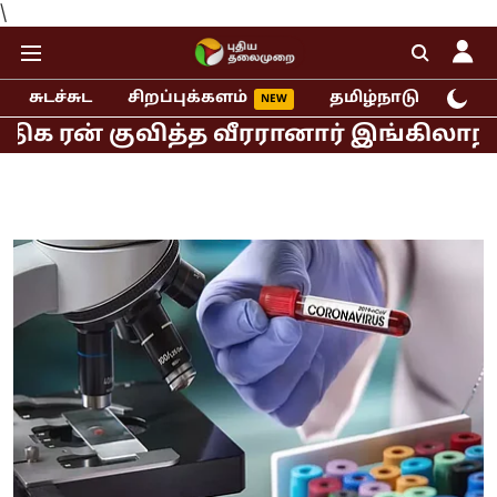
\
சுடச்சுட
சிறப்புக்களம்
தமிழ்நாடு
இந்
் குவித்த வீரரானார் இங்கிலாந்து ஜோஸ் 