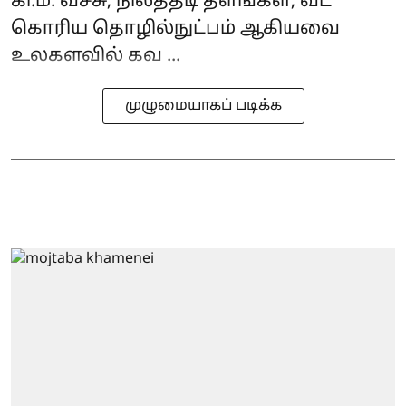
கி.மீ. வீச்சு, நிலத்தடி தளங்கள், வட
கொரிய தொழில்நுட்பம் ஆகியவை
உலகளவில் கவ ...
முழுமையாகப் படிக்க