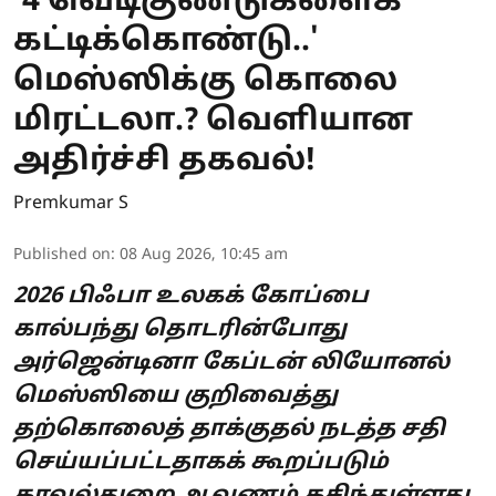
'4 வெடிகுண்டுகளைக்
கட்டிக்கொண்டு..'
மெஸ்ஸிக்கு கொலை
மிரட்டலா.? வெளியான
அதிர்ச்சி தகவல்!
Premkumar S
Published on
:
08 Aug 2026, 10:45 am
2026 பிஃபா உலகக் கோப்பை
கால்பந்து தொடரின்போது
அர்ஜென்டினா கேப்டன் லியோனல்
மெஸ்ஸியை குறிவைத்து
தற்கொலைத் தாக்குதல் நடத்த சதி
செய்யப்பட்டதாகக் கூறப்படும்
காவல்துறை ஆவணம் கசிந்துள்ளது.