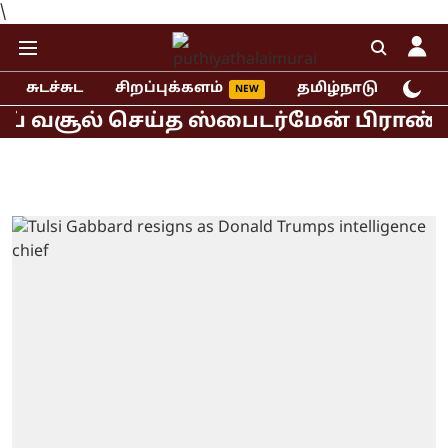
\
சுடச்சுட
சிறப்புக்களம்
தமிழ்நாடு
இந்
வசூல் செய்த ஸ்பைடர்மேன் பிராண்ட் நிய