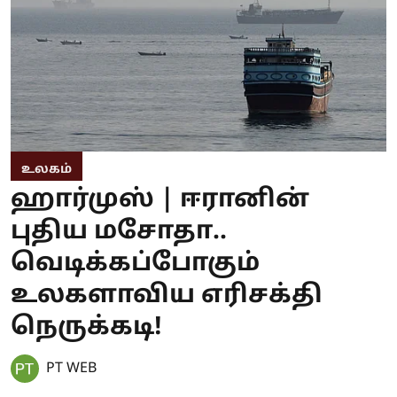
உலகம்
ஹார்முஸ் | ஈரானின்
புதிய மசோதா..
வெடிக்கப்போகும்
உலகளாவிய எரிசக்தி
நெருக்கடி!
PT WEB