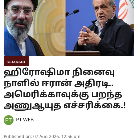
உலகம்
ஹிரோஷிமா நினைவு
நாளில் ஈரான் அதிரடி..
அமெரிக்காவுக்கு பறந்த
அணுஆயுத எச்சரிக்கை.!
PT WEB
Published on
:
07 Aug 2026, 12:56 pm