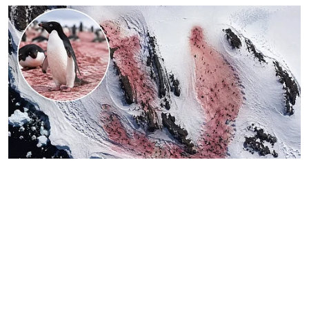
உலகம்
பனிப்பாறைகள் பிங்க்
நிறத்தில்..
பென்குயின்கள் செய்த
விநோதம்.. நாசா சொன்ன
விளக்கம்!