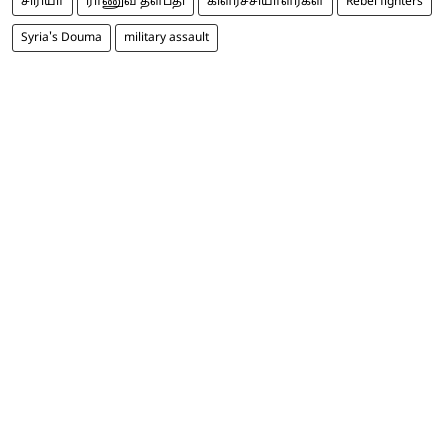
சிரியா
ராணுவ தளபதி
கிளர்ச்சியாளர்கள்
Rebel fighters
Syria's Douma
military assault