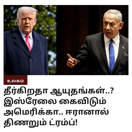
உலகம்
தீர்கிறதா ஆயுதங்கள்..?
இஸ்ரேலை கைவிடும்
அமெரிக்கா.. ஈரானால்
திணறும் ட்ரம்ப்!