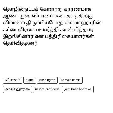
தொழில்நுட்பக் கோளாறு காரணமாக
ஆண்ட்ரூஸ் விமானப்படை தளத்திற்கு
விமானம் திரும்பியபோது கமலா ஹாரிஸ்
கட்டைவிரலை உயர்த்தி காண்பித்தபடி
இறங்கினார் என பத்திரிகையாளர்கள்
தெரிவித்தனர்.
விமானம்
plane
washington
Kamala harris
கமலா ஹாரிஸ்
us vice president
Joint Base Andrews