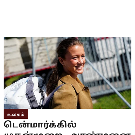
உலகம்
டென்மார்க்கில்