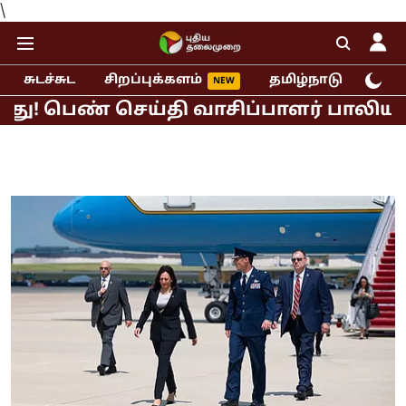
\
சுடச்சுட
சிறப்புக்களம்
தமிழ்நாடு
இந்
ண் செய்தி வாசிப்பாளர் பாலியல் புகார்!