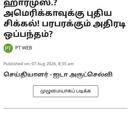
ஹார்முஸ்.?
அமெரிக்காவுக்கு புதிய
சிக்கல்! பரபரக்கும் அதிரடி
ஒப்பந்தம்?
PT WEB
Published on
:
07 Aug 2026, 8:35 am
செய்தியாளர் - ஐடா அருட்செல்வி
முழுமையாகப் படிக்க