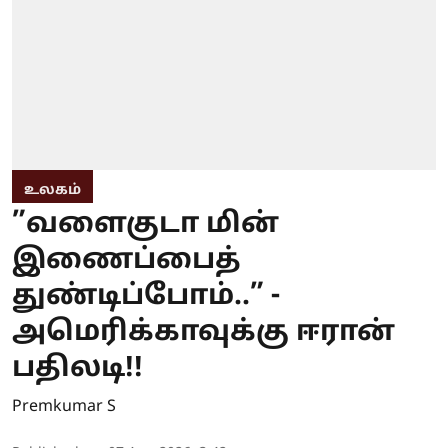
உலகம்
”வளைகுடா மின்
இணைப்பைத்
துண்டிப்போம்..” -
அமெரிக்காவுக்கு ஈரான்
பதிலடி!!
Premkumar S