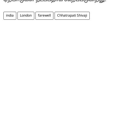
india
London
farewell
Chhatrapati Shivaji