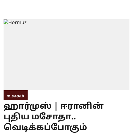
உலகம்
ஹார்முஸ் | ஈரானின்
புதிய மசோதா..
வெடிக்கப்போகும்