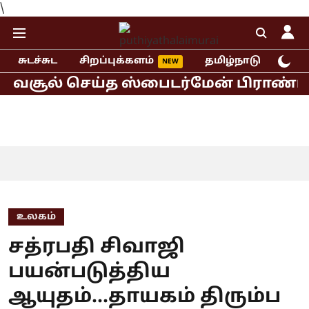
\
சுடச்சுட
சிறப்புக்களம்
தமிழ்நாடு
இந்
வசூல் செய்த ஸ்பைடர்மேன் பிராண்ட் நிய
உலகம்
சத்ரபதி சிவாஜி
பயன்படுத்திய
ஆயுதம்...தாயகம் திரும்ப