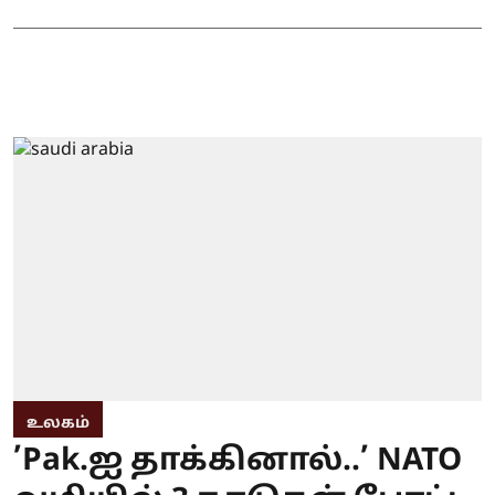
உலகம்
’Pak.ஐ தாக்கினால்..’ NATO