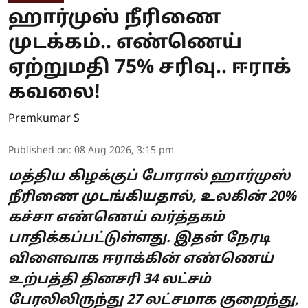
ஹார்முஸ் நீரிணை
முடக்கம்.. எண்ணெய்
ஏற்றுமதி 75% சரிவு.. ஈராக்
கவலை!
Premkumar S
Published on
:
08 Aug 2026, 3:15 pm
மத்திய கிழக்குப் போரால் ஹார்முஸ்
நீரிணை முடங்கியதால், உலகின் 20%
கச்சா எண்ணெய் வர்த்தகம்
பாதிக்கப்பட்டுள்ளது. இதன் நேரடி
விளைவாக ஈராக்கின் எண்ணெய்
உற்பத்தி தினசரி 34 லட்சம்
பேரலிலிருந்து 27 லட்சமாக குறைந்து,