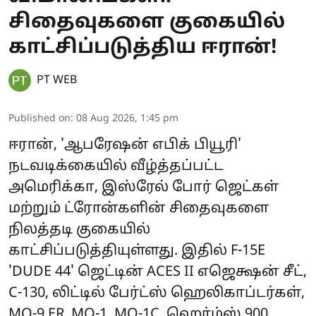
சிதைவுகளை குகையில்
காட்சிப்படுத்திய ஈரான்!
PT WEB
Published on
:
08 Aug 2026, 1:45 pm
ஈரான், 'ஆபரேஷன் எபிக் பியூரி'
நடவடிக்கையில் வீழ்த்தப்பட்ட
அமெரிக்கா, இஸ்ரேல் போர் ஜெட்கள்
மற்றும் ட்ரோன்களின் சிதைவுகளை
நிலத்தடி குகையில்
காட்சிப்படுத்தியுள்ளது. இதில் F-15E
'DUDE 44' ஜெட்டின் ACES II எஜெக்ஷன் சீட்,
C-130, லிட்டில் பேர்ட்ஸ் ஹெலிகாப்டர்கள்,
MQ-9 ER, MQ-1, MQ-1C, ஹெர்ம்ஸ் 900