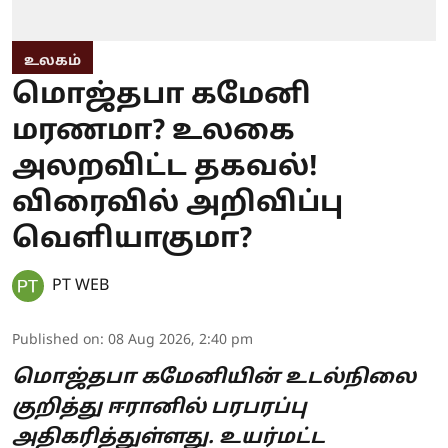
உலகம்
மொஜ்தபா கமேனி
மரணமா? உலகை
அலறவிட்ட தகவல்!
விரைவில் அறிவிப்பு
வெளியாகுமா?
PT WEB
Published on
:
08 Aug 2026, 2:40 pm
மொஜ்தபா கமேனியின் உடல்நிலை
குறித்து ஈரானில் பரபரப்பு
அதிகரித்துள்ளது. உயர்மட்ட