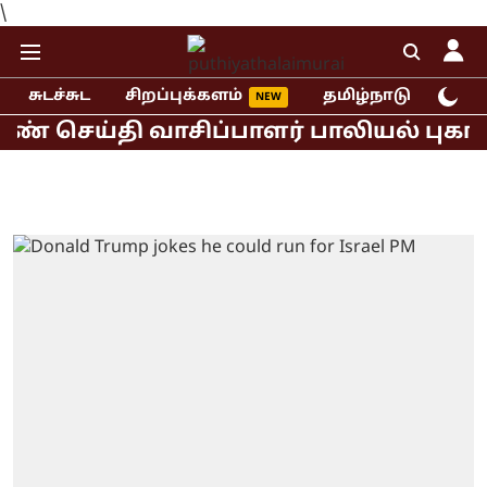
\
சுடச்சுட
சிறப்புக்களம்
தமிழ்நாடு
இந்
செய்தி வாசிப்பாளர் பாலியல் புகார்!