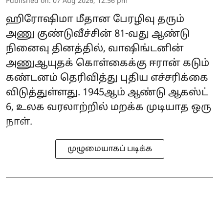
Published on
:
07 Aug 2026, 12:56 pm
ஹிரோஷிமா மீதான பேரழிவு தரும்
அணு குண்டுவீச்சின் 81-வது ஆண்டு
நினைவு தினத்தில், வாஷிங்டனின்
அணுஆயுதக் கொள்கைக்கு ஈரான் கடும்
கண்டனம் தெரிவித்து புதிய எச்சரிக்கை
விடுத்துள்ளது. 1945ஆம் ஆண்டு ஆகஸ்ட்
6, உலக வரலாற்றில் மறக்க முடியாத ஒரு
நாள்.
முழுமையாகப் படிக்க