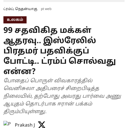
ட்ரம்ப், நெதன்யாகு
pt web
உலகம்
99 சதவிகித மக்கள்
ஆதரவு.. இஸ்ரேலில்
பிரதமர் பதவிக்குப்
போட்டி.. ட்ரம்ப் சொல்வது
என்ன?
போதைப் பொருள் விவகாரத்தில்
வெனிசுலா அதிபரைச் சிறைபிடித்த
நிலையில், தற்போது அவரது பார்வை அணு
ஆயுதம் தொடர்பாக ஈரான் பக்கம்
திரும்பியுள்ளது.
Prakash J