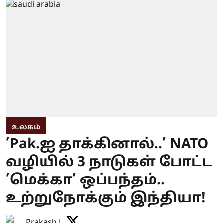
உலகம்
’Pak.ஐ தாக்கினால்..’ NATO
வழியில் 3 நாடுகள் போட்ட
’மெக்கா’ ஒப்பந்தம்..
உற்றுநோக்கும் இந்தியா!
Prakash J