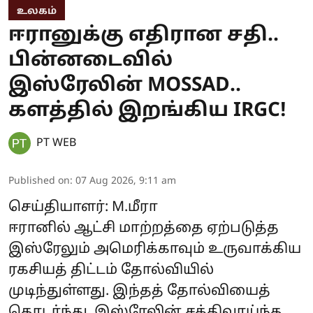
உலகம்
ஈரானுக்கு எதிரான சதி..
பின்னடைவில்
இஸ்ரேலின் MOSSAD..
களத்தில் இறங்கிய IRGC!
PT WEB
Published on
:
07 Aug 2026, 9:11 am
செய்தியாளர்: M.மீரா
ஈரானில் ஆட்சி மாற்றத்தை ஏற்படுத்த
இஸ்ரேலும் அமெரிக்காவும் உருவாக்கிய
ரகசியத் திட்டம் தோல்வியில்
முடிந்துள்ளது. இந்தத் தோல்வியைத்
தொடர்ந்து, இஸ்ரேலின் சக்திவாய்ந்த