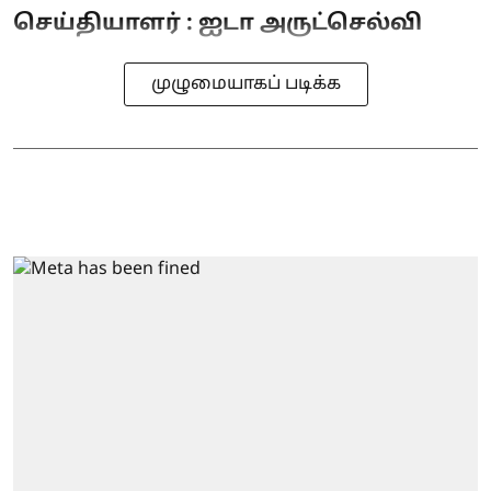
செய்தியாளர் : ஐடா அருட்செல்வி
முழுமையாகப் படிக்க