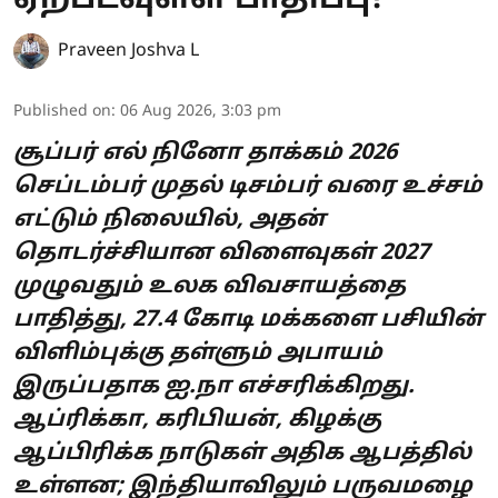
ஏற்படவுள்ள பாதிப்பு?
Praveen Joshva L
Published on
:
06 Aug 2026, 3:03 pm
சூப்பர் எல் நினோ தாக்கம் 2026
செப்டம்பர் முதல் டிசம்பர் வரை உச்சம்
எட்டும் நிலையில், அதன்
தொடர்ச்சியான விளைவுகள் 2027
முழுவதும் உலக விவசாயத்தை
பாதித்து, 27.4 கோடி மக்களை பசியின்
விளிம்புக்கு தள்ளும் அபாயம்
இருப்பதாக ஐ.நா எச்சரிக்கிறது.
ஆப்ரிக்கா, கரிபியன், கிழக்கு
ஆப்பிரிக்க நாடுகள் அதிக ஆபத்தில்
உள்ளன; இந்தியாவிலும் பருவமழை