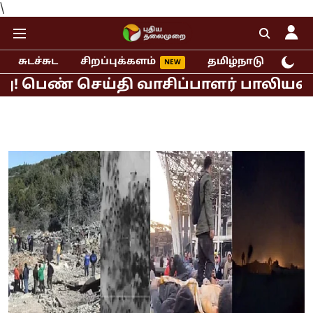
\
சுடச்சுட
சிறப்புக்களம்
தமிழ்நாடு
இந்
் செய்தி வாசிப்பாளர் பாலியல் புகார்!