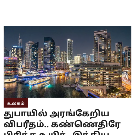
உலகம்
துபாயில் அரங்கேறிய
விபரீதம்.. கண்ணெதிரே