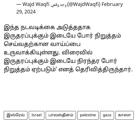
— Wajd Waqfi وجد وقفي (@WajdWaqfi)
February
29, 2024
இந்த நடவடிக்கை அடுத்ததாக
இருதரப்புக்கும் இடையே போர் நிறுத்தம்
செய்வதற்கான வாய்ப்பை
உருவாக்கியுள்ளது. விரைவில்
இருதரப்புக்கும் இடையே நிரந்தர போர்
நிறுத்தம் ஏற்படும்’ எனத் தெரிவித்திருந்தார்.
இஸ்ரேல்
Israel
பாலஸ்தீனம்
palestine
gaza
காஸா