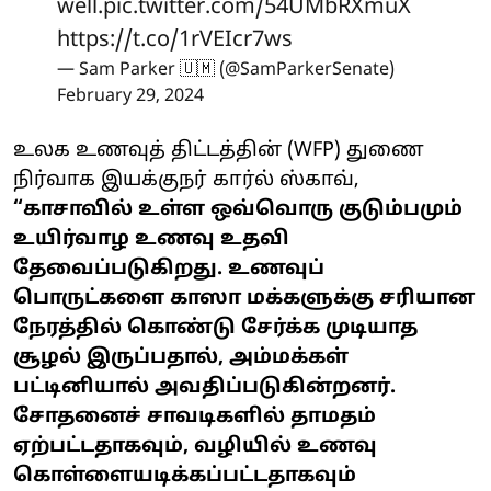
well.
pic.twitter.com/54UMbRXmuX
https://t.co/1rVEIcr7ws
— Sam Parker 🇺🇲 (@SamParkerSenate)
February 29, 2024
உலக உணவுத் திட்டத்தின் (WFP) துணை
நிர்வாக இயக்குநர் கார்ல் ஸ்காவ்,
“காசாவில் உள்ள ஒவ்வொரு குடும்பமும்
உயிர்வாழ உணவு உதவி
தேவைப்படுகிறது. உணவுப்
பொருட்களை காஸா மக்களுக்கு சரியான
நேரத்தில் கொண்டு சேர்க்க முடியாத
சூழல் இருப்பதால், அம்மக்கள்
பட்டினியால் அவதிப்படுகின்றனர்.
சோதனைச் சாவடிகளில் தாமதம்
ஏற்பட்டதாகவும், வழியில் உணவு
கொள்ளையடிக்கப்பட்டதாகவும்