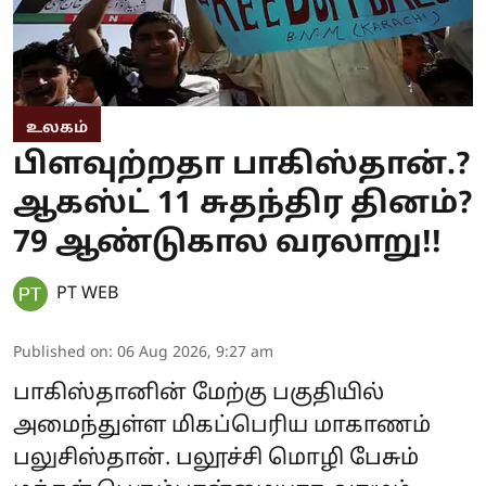
உலகம்
பிளவுற்றதா பாகிஸ்தான்.?
ஆகஸ்ட் 11 சுதந்திர தினம்?
79 ஆண்டுகால வரலாறு!!
PT WEB
Published on
:
06 Aug 2026, 9:27 am
பாகிஸ்தானின் மேற்கு பகுதியில்
அமைந்துள்ள மிகப்பெரிய மாகாணம்
பலுசிஸ்தான். பலூச்சி மொழி பேசும்