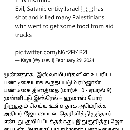
This morning
Evil, Satanic entity Israel 🇮🇱 has
shot and killed many Palestinians
who went to get some food from aid
trucks
pic.twitter.com/N6r2Ff4B2L
— Kaya (@yuzevli)
February 29, 2024
முன்னதாக, இஸ்லாமியர்களின் உயரிய
பண்டிகையாக கருதப்படும் ரம்ஜான்
பண்டிகை தினத்தை (மார்ச் 10 - ஏப்ரல் 9)
முன்னிட்டு இஸ்ரேல் – ஹமாஸ் போர்
நிறுத்தம் செய்ய உள்ளதாக அமெரிக்க
அதிபர் ஜோ பைடன் தெரிவித்திருந்தார்
என்பது குறிப்பிடத்தக்கது. இதுகுறித்து ஜோ
பைடன், ’இருதரப்பும் ரம்ஜான் பண்டிகையை