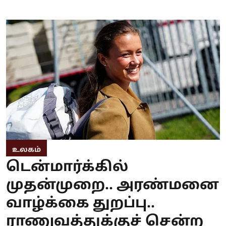
உலகம்
டென்மார்க்கில்
முதன்முறை.. அரண்மனை
வாழ்க்கை துறப்பு..
ராணுவத்துக்குச் சென்ற