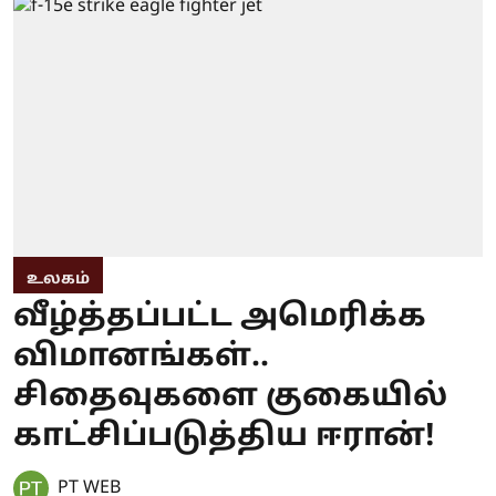
உலகம்
வீழ்த்தப்பட்ட அமெரிக்க
விமானங்கள்..
சிதைவுகளை குகையில்
காட்சிப்படுத்திய ஈரான்!
PT WEB