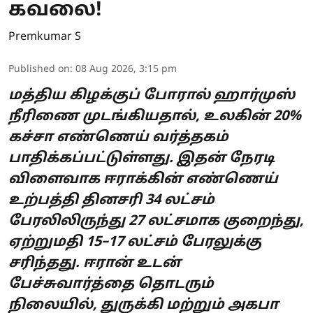
கவலை!
Premkumar S
Published on
:
08 Aug 2026, 3:15 pm
மத்திய கிழக்குப் போரால் ஹார்முஸ்
நீரிணை முடங்கியதால், உலகின் 20%
கச்சா எண்ணெய் வர்த்தகம்
பாதிக்கப்பட்டுள்ளது. இதன் நேரடி
விளைவாக ஈராக்கின் எண்ணெய்
உற்பத்தி தினசரி 34 லட்சம்
பேரலிலிருந்து 27 லட்சமாக குறைந்து,
ஏற்றுமதி 15–17 லட்சம் பேரலுக்கு
சரிந்தது. ஈரான் உடன்
பேச்சுவார்த்தை தொடரும்
நிலையில், துருக்கி மற்றும் அகபா