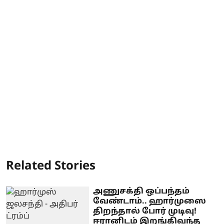
Related Stories
அணுசக்தி ஒப்பந்தம்
வேண்டாம்.. ஹார்முஸை
திறந்தால் போர் முடிவு!
ஈரானிடம் இறங்கிவந்த