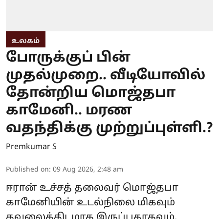
உலகம்
போருக்குப் பின்
முதல்முறை.. வீடியோவில்
தோன்றிய மொஜ்தபா
காமேனி.. மரண
வதந்திக்கு முற்றுப்புள்ளி.?
Premkumar S
Published on
:
09 Aug 2026, 2:48 am
ஈரான் உச்சத் தலைவர் மொஜ்தபா
காமேனியின் உடல்நிலை மிகவும்
கவலைக்கிடமாக இருப்பதாகவும்,