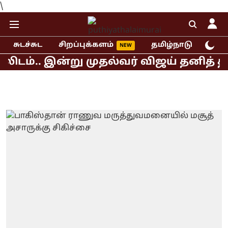
\
சுடச்சுட
சிறப்புக்களம்
தமிழ்நாடு
இந்
்.. இன்று முதல்வர் விஜய் தனித் தீர்மா