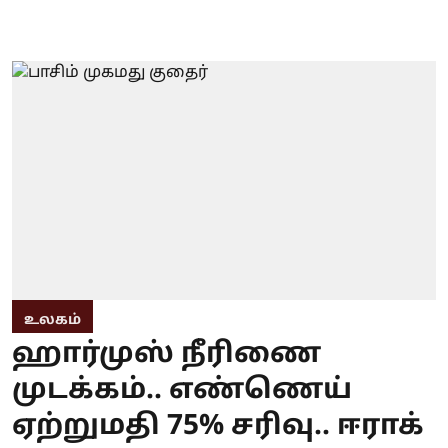
உலகம்
ஹார்முஸ் நீரிணை
முடக்கம்.. எண்ணெய்
ஏற்றுமதி 75% சரிவு.. ஈராக்