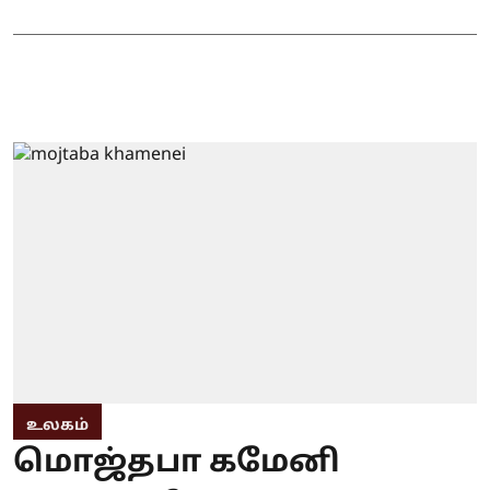
உலகம்
மொஜ்தபா கமேனி