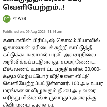
வெளியேற்றம்..!
PT WEB
Published on
:
09 Aug 2026, 11:14 am
கனடாவின் பிரிட்டிஷ் கொலம்பியாவில்
ஓகானகன் ஏரியைச் சுற்றி காட்டுத்தீ
கட்டுக்கடங்காமல் பரவி, அவசரநிலை
அறிவிக்கப்பட்டுள்ளது. சம்மர்லேண்ட்,
பீச்லேண்ட் உள்ளிட்ட பகுதிகளில் 20,000-
க்கும் மேற்பட்டோர் வீடுகளை விட்டு
வெளியேற்றப்பட்டுள்ளனர். 100 அடி உயர
மரங்களை விழுங்கும் தீ 200 அடி வரை
எரிந்து மின்னல் உருவாகும் அளவுக்கு
தீவிரமடைந்துள்ளது.