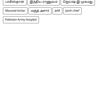
பாகிஸ்தான்
இந்திய ராணுவம்
ஜெய்ஷ்-இ-முகமது
Masood Azhar
மசூத் அசார்
JeM
Jaish chief
Pakistan Army hospital