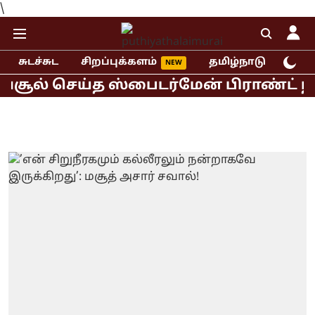
\
சுடச்சுட
சிறப்புக்களம்
தமிழ்நாடு
இந்
ூல் செய்த ஸ்பைடர்மேன் பிராண்ட் நியூ 