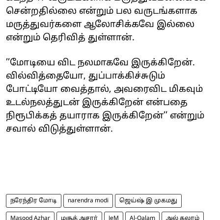
சென்றதில்லை என்றும் பல வருடங்களாக
மருத்துவர்களை ஆலோசிக்கவே இல்லை
என்றும் தெரிவித் துள்ளான்.
’’மோடியை விட நலமாகவே இருக்கிறேன்.
வில்வித்தையோ, துப்பாக்கிச்சுடும்
போட்டியோ வைத்தால், அவரைவிட மிகவும்
உடல்நலத்துடன் இருக்கிறேன் என்பதை
நிரூபிக்கத் தயாராக இருக்கிறேன்’’ என்றும்
சவால் விடுத்துள்ளான்.
நரேந்திர மோடி
narendra modi
ஜெய்ஷ் இ முகமது
Masood Azhar
மசூத் அசார்
JeM
Al-Qalam
அல் கலாம்