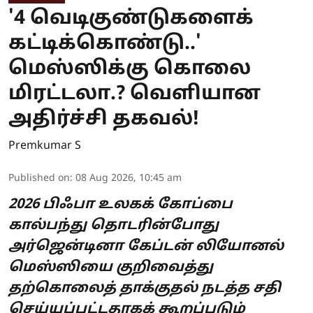
'4 வெடிகுண்டுகளைக்
கட்டிக்கொண்டு..'
மெஸ்ஸிக்கு கொலை
மிரட்டலா.? வெளியான
அதிர்ச்சி தகவல்!
Premkumar S
Published on
:
08 Aug 2026, 10:45 am
2026 பிஃபா உலகக் கோப்பை
கால்பந்து தொடரின்போது
அர்ஜென்டினா கேப்டன் லியோனல்
மெஸ்ஸியை குறிவைத்து
தற்கொலைத் தாக்குதல் நடத்த சதி
செய்யப்பட்டதாகக் கூறப்படும்