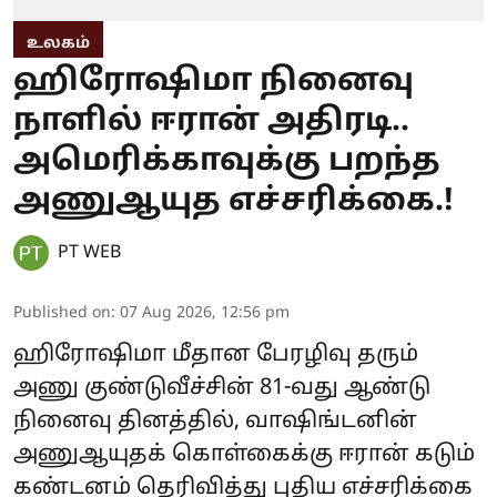
உலகம்
ஹிரோஷிமா நினைவு
நாளில் ஈரான் அதிரடி..
அமெரிக்காவுக்கு பறந்த
அணுஆயுத எச்சரிக்கை.!
PT WEB
Published on
:
07 Aug 2026, 12:56 pm
ஹிரோஷிமா மீதான பேரழிவு தரும்
அணு குண்டுவீச்சின் 81-வது ஆண்டு
நினைவு தினத்தில், வாஷிங்டனின்
அணுஆயுதக் கொள்கைக்கு ஈரான் கடும்
கண்டனம் தெரிவித்து புதிய எச்சரிக்கை