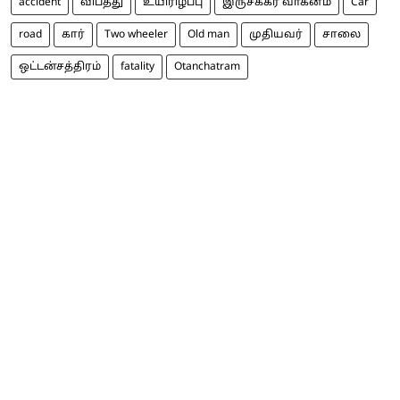
accident
விபத்து
உயிரிழப்பு
இருசக்கர வாகனம்
Car
road
கார்
Two wheeler
Old man
முதியவர்
சாலை
ஒட்டன்சத்திரம்
fatality
Otanchatram