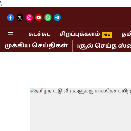
\
சுடச்சுட
சிறப்புக்களம்
தம
முக்கிய செய்திகள்
ம் 400 கோடி ரூபாய் வசூல் செய்த ஸ்பைட