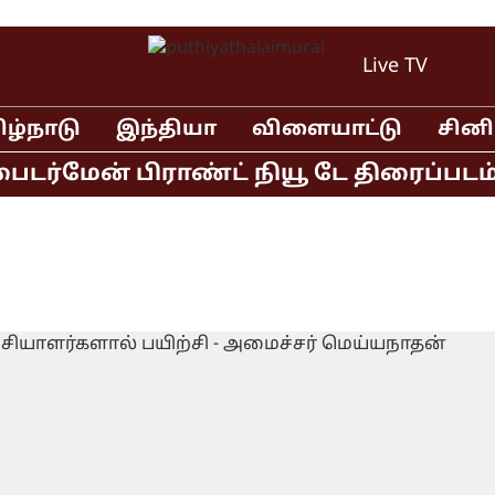
Live TV
ிழ்நாடு
இந்தியா
விளையாட்டு
சின
ர்மேன் பிராண்ட் நியூ டே திரைப்படம்