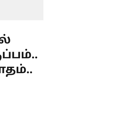
ல்
்பம்..
தம்..