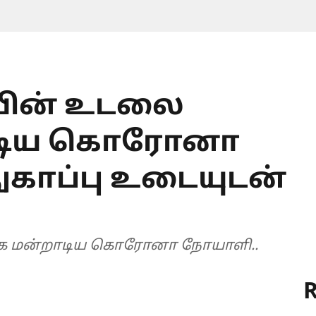
ாயின் உடலை
றாடிய கொரோனா
ுகாப்பு உடையுடன்
க்க மன்றாடிய கொரோனா நோயாளி..
R