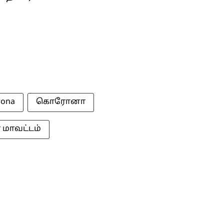
rona
கொரோனா
் மாவட்டம்