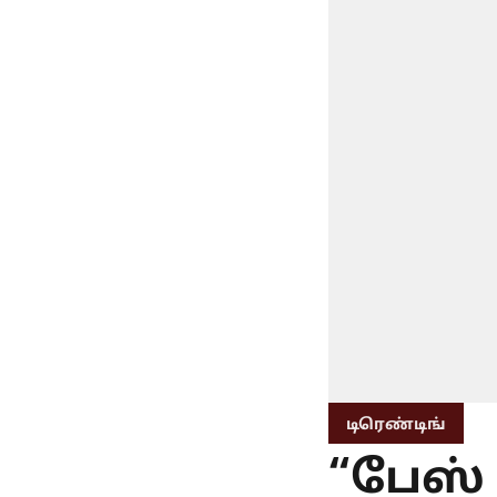
டிரெண்டிங்
“பேஸ் 