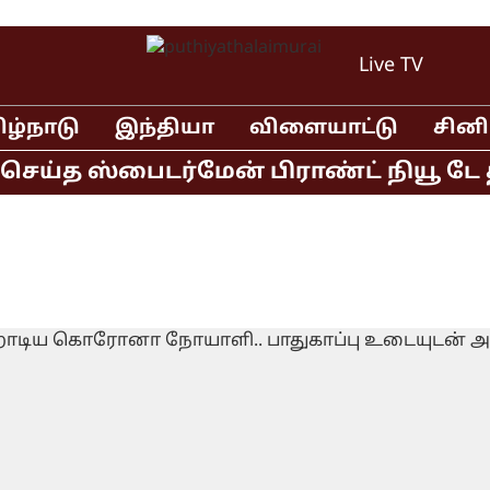
Live TV
ிழ்நாடு
இந்தியா
விளையாட்டு
சின
ய்த ஸ்பைடர்மேன் பிராண்ட் நியூ டே திர