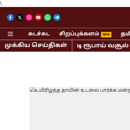
\
சுடச்சுட
சிறப்புக்களம்
தம
முக்கிய செய்திகள்
ில் மட்டும் 400 கோடி ரூபாய் வசூல் செ