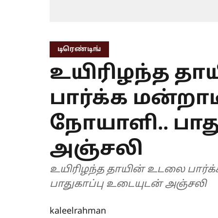
டிரெண்டிங்
உயிரிழந்த த
பார்க்க மன்
நோயாளி.. பாத
அஞ்சலி
உயிரிழந்த தாயின் உடலை பார்
பாதுகாப்பு உடையுடன் அஞ்சலி
kaleelrahman