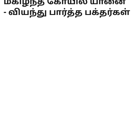
மகிழ்ந்த கோயில் யானை
- வியந்து பார்த்த பக்தர்கள்
PT WEB
Published on
:
07 Aug 2026, 4:37 am
ஆடி திருக்கல்யாண திருவிழாவை ஒட்டி
ராமேஸ்வரம் ராமநாதசுவாமி
திருக்கோயில் காலை, மாலை இரு
வேளைகளில் பர்வதவர்த்தினி அம்பாள்,
தினம் ஒரு வாகனத்தில் வீதி உலா வந்து
பக்தர்களுக்கு அருள் பாலித்து
வருகிறார். இந்நிலையில் ஆடி திருவிழா
இரண்டாவது நாளான நேற்று
வியாழக்கிழமை இரவு தங்க காமதேனு