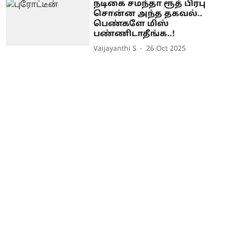
நடிகை சமந்தா ரூத் பிரபு
சொன்ன அந்த தகவல்..
பெண்களே மிஸ்
பண்ணிடாதீங்க..!
Vaijayanthi S
26 Oct 2025