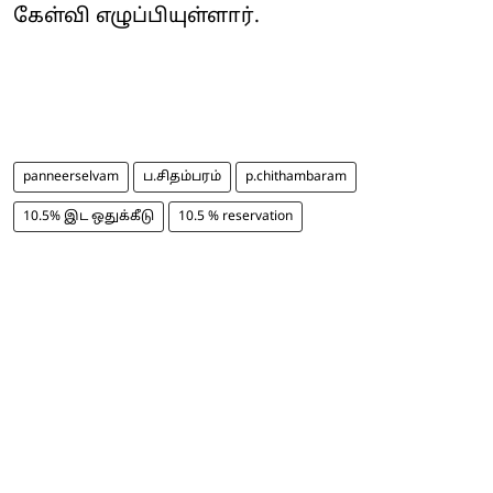
கேள்வி எழுப்பியுள்ளார்.
panneerselvam
ப.சிதம்பரம்
p.chithambaram
10.5% இட ஒதுக்கீடு
10.5 % reservation