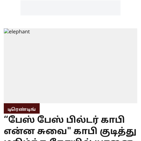
டிரெண்டிங்
“பேஸ் பேஸ் பில்டர் காபி
என்ன சுவை" காபி குடித்து