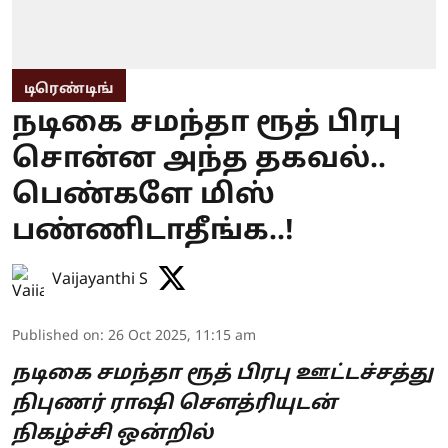
டிரெண்டிங்
நடிகை சமந்தா ரூத் பிரபு
சொன்ன அந்த தகவல்..
பெண்களே மிஸ்
பண்ணிடாதீங்க..!
Vaijayanthi S
Published on
:
26 Oct 2025, 11:15 am
நடிகை சமந்தா ரூத் பிரபு ஊட்டச்சத்து
நிபுணர் ராஷி சௌத்ரியுடன்
நிகழ்ச்சி ஒன்றில்