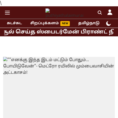
\
சுடச்சுட
சிறப்புக்களம்
தமிழ்நாடு
இந்
ல் செய்த ஸ்பைடர்மேன் பிராண்ட் நியூ ட