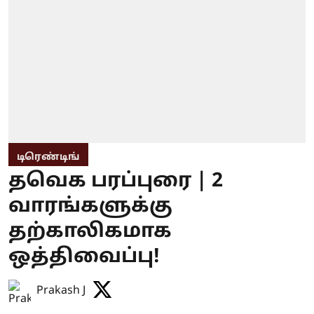
டிரெண்டிங்
தவெக பரப்புரை | 2
வாரங்களுக்கு
தற்காலிகமாக
ஒத்திவைப்பு!
Prakash J