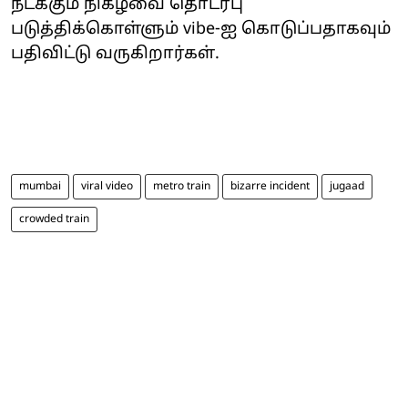
நடக்கும் நிகழ்வை தொடர்பு
படுத்திக்கொள்ளும் vibe-ஐ கொடுப்பதாகவும்
பதிவிட்டு வருகிறார்கள்.
mumbai
viral video
metro train
bizarre incident
jugaad
crowded train