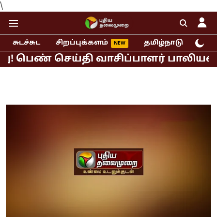
\
சுடச்சுட
சிறப்புக்களம்
தமிழ்நாடு
இந்
தி வாசிப்பாளர் பாலியல் புகார்!
முத