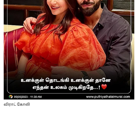
விராட் கோலி