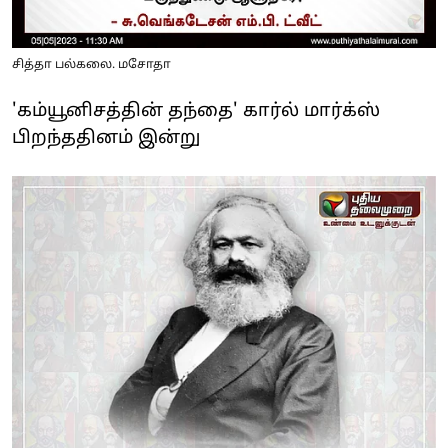
சித்தா பல்கலை. மசோதா
'கம்யூனிசத்தின் தந்தை' கார்ல் மார்க்ஸ்
பிறந்ததினம் இன்று