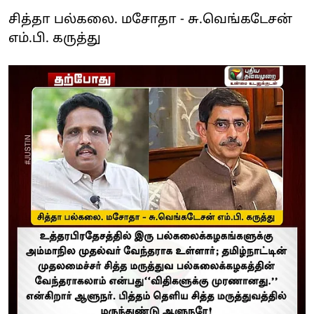
சித்தா பல்கலை. மசோதா - சு.வெங்கடேசன்
எம்.பி. கருத்து