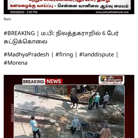
Rain
#BREAKING | ம.பி: நிலத்தகராறில் 6 பேர்
சுட்டுக்கொலை
#MadhyaPradesh | #firing | #landdispute |
#Morena