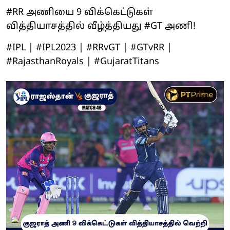
#RR அணியை 9 விக்கெட்டுகள்
வித்தியாசத்தில் வீழ்த்தியது #GT அணி!
#IPL | #IPL2023 | #RRvGT | #GTvRR |
#RajasthanRoyals | #GujaratTitans