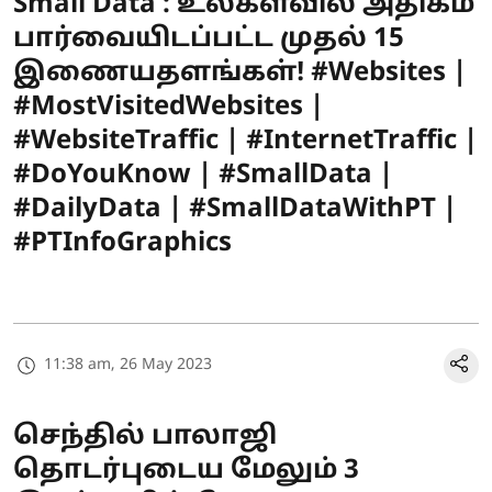
Small Data : உலகளவில் அதிகம்
பார்வையிடப்பட்ட முதல் 15
இணையதளங்கள்! #Websites |
#MostVisitedWebsites |
#WebsiteTraffic | #InternetTraffic |
#DoYouKnow | #SmallData |
#DailyData | #SmallDataWithPT |
#PTInfoGraphics
11:38 am, 26 May 2023
செந்தில் பாலாஜி
தொடர்புடைய மேலும் 3