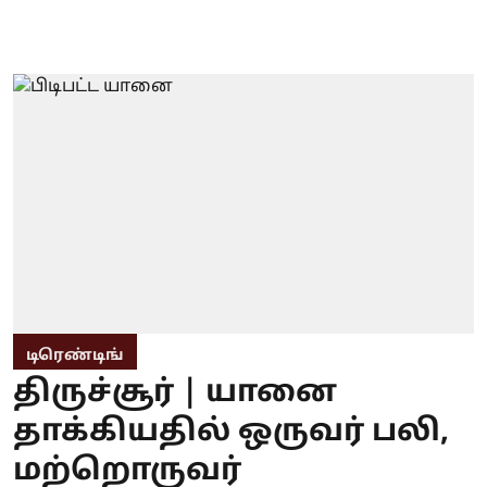
டிரெண்டிங்
திருச்சூர் | யானை
தாக்கியதில் ஒருவர் பலி,
மற்றொருவர்