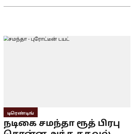
டிரெண்டிங்
நடிகை சமந்தா ரூத் பிரபு