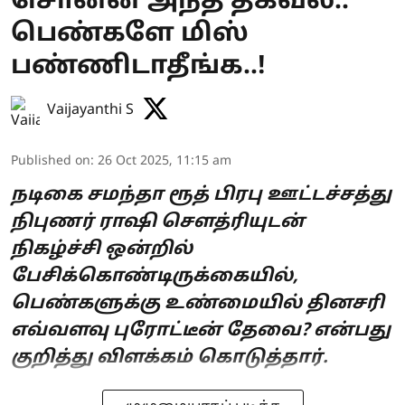
சொன்ன அந்த தகவல்..
பெண்களே மிஸ்
பண்ணிடாதீங்க..!
Vaijayanthi S
Published on
:
26 Oct 2025, 11:15 am
நடிகை சமந்தா ரூத் பிரபு ஊட்டச்சத்து
நிபுணர் ராஷி சௌத்ரியுடன்
நிகழ்ச்சி ஒன்றில்
பேசிக்கொண்டிருக்கையில்,
பெண்களுக்கு உண்மையில் தினசரி
எவ்வளவு புரோட்டீன் தேவை? என்பது
குறித்து விளக்கம் கொடுத்தார்.