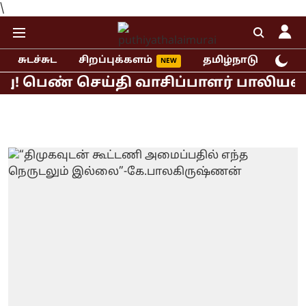
\
சுடச்சுட
சிறப்புக்களம்
தமிழ்நாடு
இந்
பெண் செய்தி வாசிப்பாளர் பாலியல் புகார