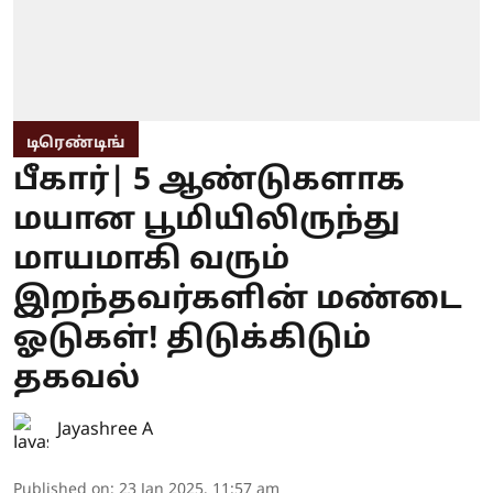
டிரெண்டிங்
பீகார்| 5 ஆண்டுகளாக
மயான பூமியிலிருந்து
மாயமாகி வரும்
இறந்தவர்களின் மண்டை
ஓடுகள்! திடுக்கிடும்
தகவல்
Jayashree A
Published on
:
23 Jan 2025, 11:57 am