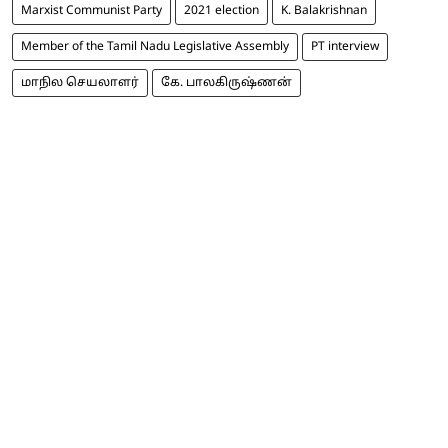
Marxist Communist Party
2021 election
K. Balakrishnan
Member of the Tamil Nadu Legislative Assembly
PT interview
மாநில செயலாளர்
கே. பாலகிருஷ்ணன்