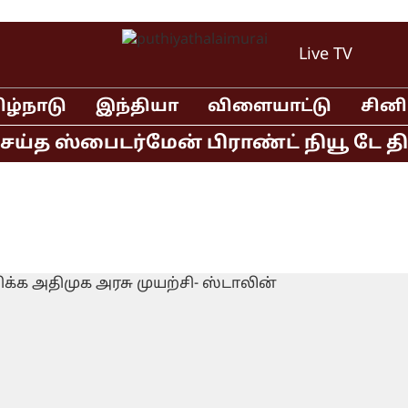
Live TV
ிழ்நாடு
இந்தியா
விளையாட்டு
சின
்த ஸ்பைடர்மேன் பிராண்ட் நியூ டே திரை