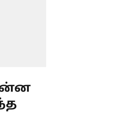
 என்ன
ந்த