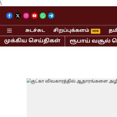
\
சுடச்சுட
சிறப்புக்களம்
தம
முக்கிய செய்திகள்
ல் மட்டும் 400 கோடி ரூபாய் வசூல் செய