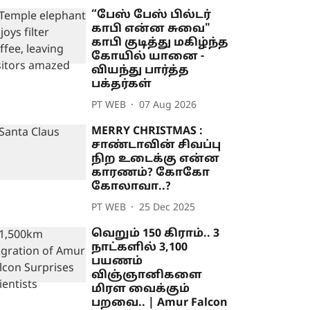
“பேஸ் பேஸ் பில்டர்
காபி என்ன சுவை"
காபி குடித்து மகிழ்ந்த
கோயில் யானை -
வியந்து பார்த்த
பக்தர்கள்
PT WEB
07 Aug 2026
MERRY CHRISTMAS :
சாண்டாவின் சிவப்பு
நிற உடைக்கு என்ன
காரணம்? கோகோ
கோலாவா..?
PT WEB
25 Dec 2025
வெறும் 150 கிராம்.. 3
நாட்களில் 3,100
பயணம்
விஞ்ஞானிகளை
மிரள வைக்கும்
பறவை.. | Amur Falcon