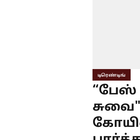
டிரெண்டிங்
“பேஸ் 
சுவை" 
கோயில