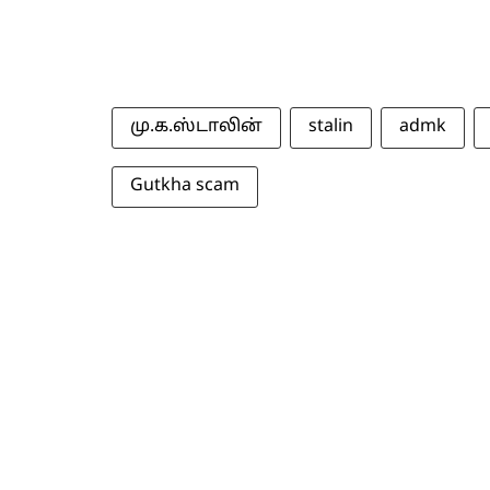
மு.க.ஸ்டாலின்
stalin
admk
Gutkha scam