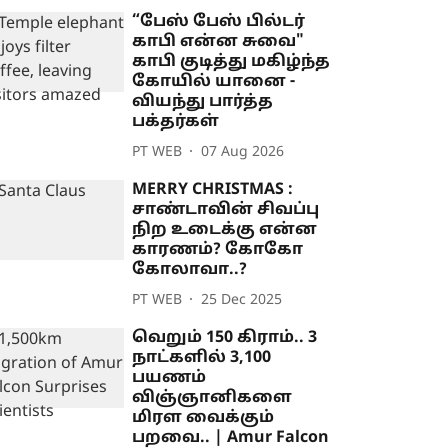
“பேஸ் பேஸ் பில்டர்
காபி என்ன சுவை"
காபி குடித்து மகிழ்ந்த
கோயில் யானை -
வியந்து பார்த்த
பக்தர்கள்
PT WEB
07 Aug 2026
MERRY CHRISTMAS :
சாண்டாவின் சிவப்பு
நிற உடைக்கு என்ன
காரணம்? கோகோ
கோலாவா..?
PT WEB
25 Dec 2025
வெறும் 150 கிராம்.. 3
நாட்களில் 3,100
பயணம்
விஞ்ஞானிகளை
மிரள வைக்கும்
பறவை.. | Amur Falcon