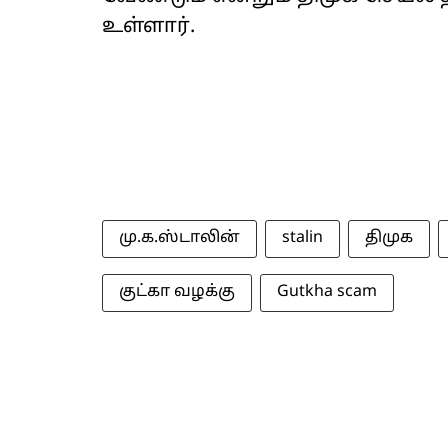
உள்ளார்.
மு.க.ஸ்டாலின்
stalin
திமுக
குட்கா வழக்கு
Gutkha scam