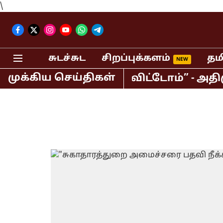
\
சுடச்சுட
சிறப்புக்களம்
தம
முக்கிய செய்திகள்
கூட்டணியை தவறவிட்டோம்” - அதிமுகவில