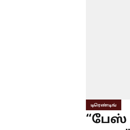
டிரெண்டிங்
“பேஸ் 