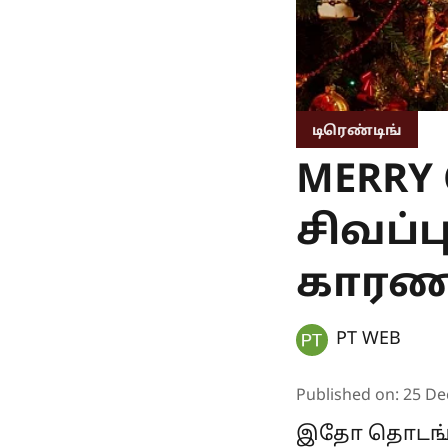
டிரெண்டிங்
MERRY
சிவப்
காரண
PT WEB
Published on
:
25 De
இதோ தொடங்கி