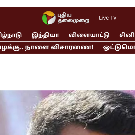
Live TV
ிழ்நாடு
இந்தியா
விளையாட்டு
சின
ு.. நாளை விசாரணை!
ஒட்டுமொத்த டி20