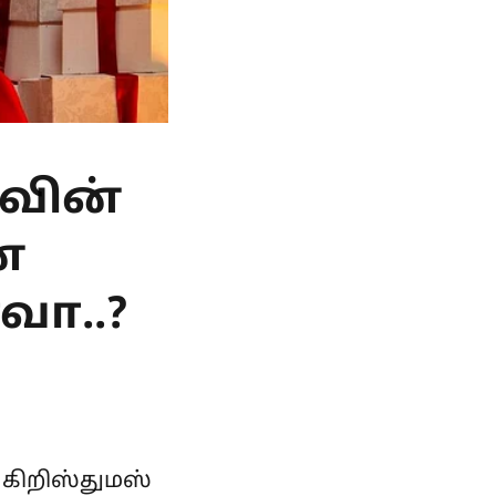
ாவின்
ன
ா..?
கிறிஸ்துமஸ்