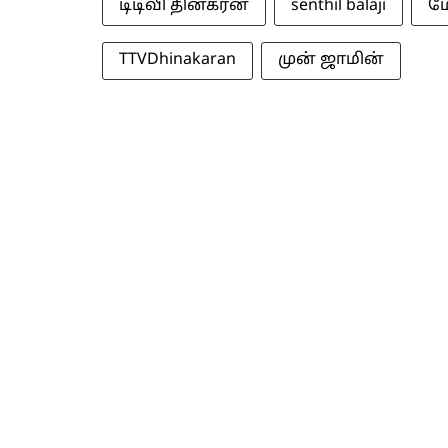
டிடிவி தினகரன்
senthil balaji
ம
TTVDhinakaran
முன் ஜாமின்