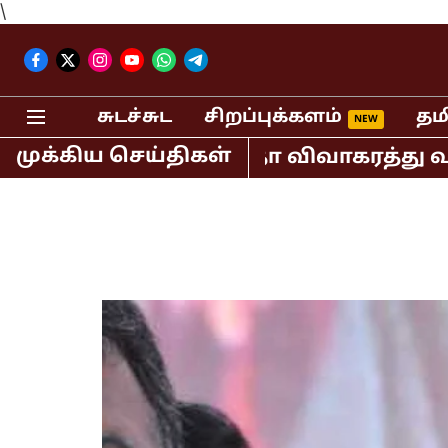
\
சுடச்சுட
சிறப்புக்களம்
தம
முக்கிய செய்திகள்
ர் விஜய் - சங்கீதா விவாகரத்து வழக்க