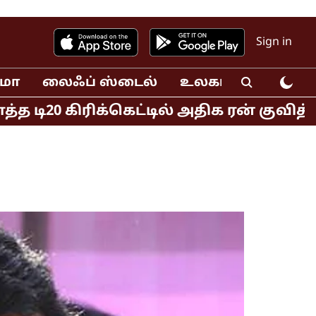
Sign in
ிமா
லைஃப் ஸ்டைல்
உலகம்
வீடியோ
 கிரிக்கெட்டில் அதிக ரன் குவித்த வீரர