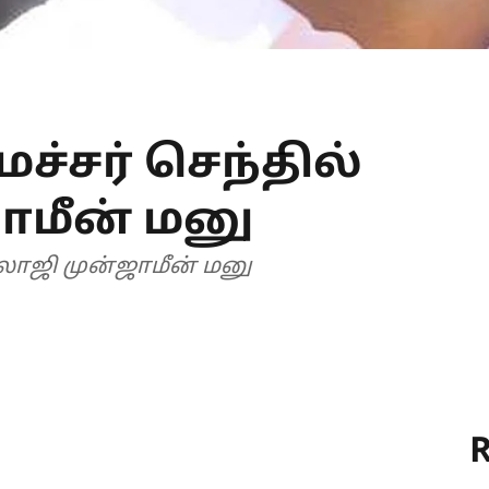
்சர் செந்தில்
ாமீன் மனு
ாலாஜி முன்ஜாமீன் மனு
R