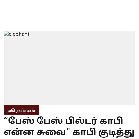
டிரெண்டிங்
“பேஸ் பேஸ் பில்டர் காபி
என்ன சுவை" காபி குடித்து