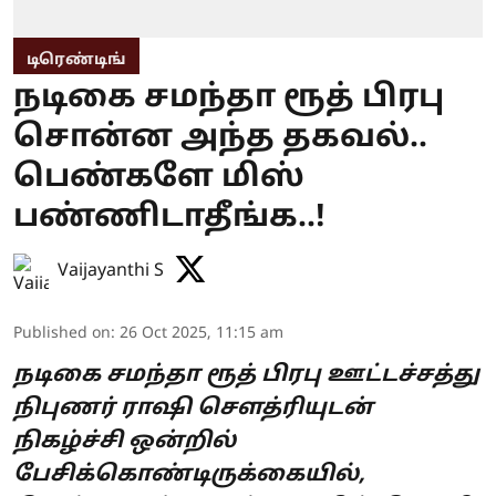
டிரெண்டிங்
நடிகை சமந்தா ரூத் பிரபு
சொன்ன அந்த தகவல்..
பெண்களே மிஸ்
பண்ணிடாதீங்க..!
Vaijayanthi S
Published on
:
26 Oct 2025, 11:15 am
நடிகை சமந்தா ரூத் பிரபு ஊட்டச்சத்து
நிபுணர் ராஷி சௌத்ரியுடன்
நிகழ்ச்சி ஒன்றில்
பேசிக்கொண்டிருக்கையில்,