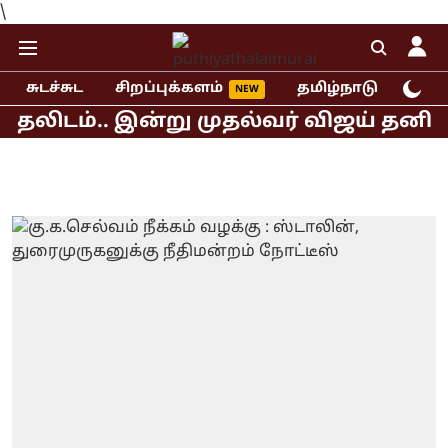
\
சுடச்சுட
சிறப்புக்களம்
தமிழ்நாடு
இந்
ிடம்.. இன்று முதல்வர் விஜய் தனித் தீர