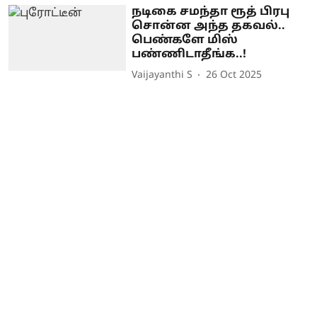
நடிகை சமந்தா ரூத் பிரபு
சொன்ன அந்த தகவல்..
பெண்களே மிஸ்
பண்ணிடாதீங்க..!
Vaijayanthi S
26 Oct 2025