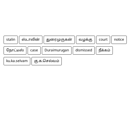
stalin
ஸ்டாலின்
துரைமுருகன்
வழக்கு
court
notice
நோட்டீஸ்
case
Duraimurugan
dismissed
நீக்கம்
ku.ka.selvam
கு.க.செல்வம்