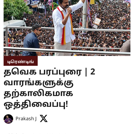
டிரெண்டிங்
தவெக பரப்புரை | 2
வாரங்களுக்கு
தற்காலிகமாக
ஒத்திவைப்பு!
Prakash J