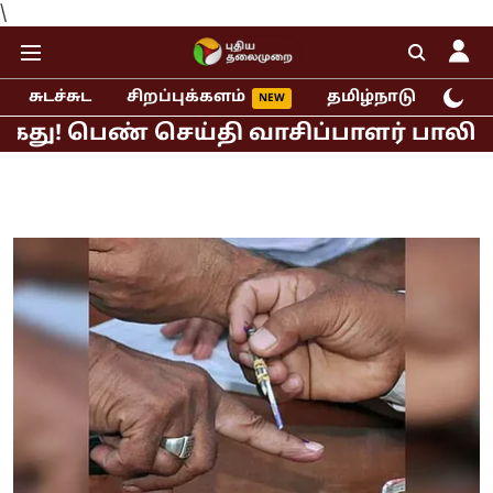
\
சுடச்சுட
சிறப்புக்களம்
தமிழ்நாடு
இந்
ண் செய்தி வாசிப்பாளர் பாலியல் புகார்