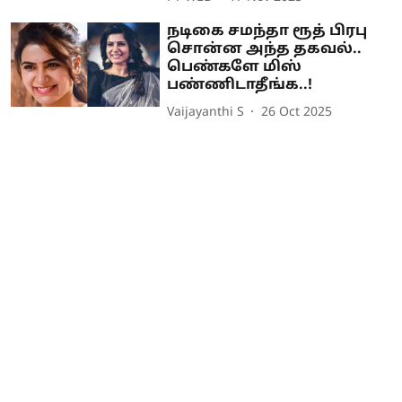
நடிகை சமந்தா ரூத் பிரபு
சொன்ன அந்த தகவல்..
பெண்களே மிஸ்
பண்ணிடாதீங்க..!
Vaijayanthi S
26 Oct 2025