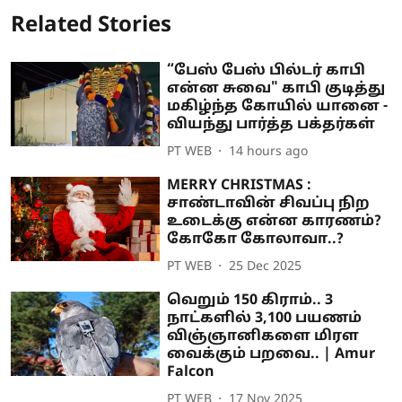
Related Stories
“பேஸ் பேஸ் பில்டர் காபி
என்ன சுவை" காபி குடித்து
மகிழ்ந்த கோயில் யானை -
வியந்து பார்த்த பக்தர்கள்
PT WEB
14 hours ago
MERRY CHRISTMAS :
சாண்டாவின் சிவப்பு நிற
உடைக்கு என்ன காரணம்?
கோகோ கோலாவா..?
PT WEB
25 Dec 2025
வெறும் 150 கிராம்.. 3
நாட்களில் 3,100 பயணம்
விஞ்ஞானிகளை மிரள
வைக்கும் பறவை.. | Amur
Falcon
PT WEB
17 Nov 2025