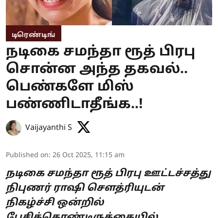
டிரெண்டிங்
நடிகை சமந்தா ரூத் பிரபு
சொன்ன அந்த தகவல்..
பெண்களே மிஸ்
பண்ணிடாதீங்க..!
Vaijayanthi S
Published on
:
26 Oct 2025, 11:15 am
நடிகை சமந்தா ரூத் பிரபு ஊட்டச்சத்து
நிபுணர் ராஷி சௌத்ரியுடன்
நிகழ்ச்சி ஒன்றில்
பேசிக்கொண்டிருக்கையில்,