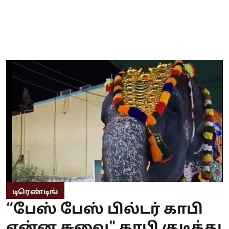
டிரெண்டிங்
“பேஸ் பேஸ் பில்டர் காபி
என்ன சுவை" காபி குடித்து