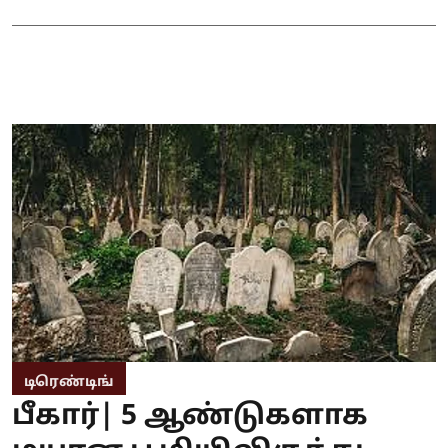
டிரெண்டிங்
பீகார்| 5 ஆண்டுகளாக