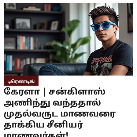
டிரெண்டிங்
கேரளா | சன்கிளாஸ்
அணிந்து வந்ததால்
முதல்வருட மாணவரை
தாக்கிய சீனியர்
மாணவர்கள்!