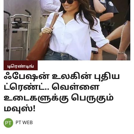
டிரெண்டிங்
ஃபேஷன் உலகின் புதிய
ட்ரெண்ட்.. வெள்ளை
உடைகளுக்கு பெருகும்
மவுஸ்!
PT WEB