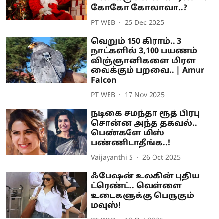
கோகோ கோலாவா..?
PT WEB
25 Dec 2025
வெறும் 150 கிராம்.. 3
நாட்களில் 3,100 பயணம்
விஞ்ஞானிகளை மிரள
வைக்கும் பறவை.. | Amur
Falcon
PT WEB
17 Nov 2025
நடிகை சமந்தா ரூத் பிரபு
சொன்ன அந்த தகவல்..
பெண்களே மிஸ்
பண்ணிடாதீங்க..!
Vaijayanthi S
26 Oct 2025
ஃபேஷன் உலகின் புதிய
ட்ரெண்ட்.. வெள்ளை
உடைகளுக்கு பெருகும்
மவுஸ்!