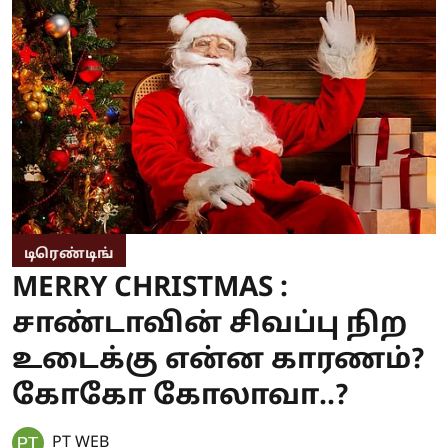
டிரெண்டிங்
MERRY CHRISTMAS :
சாண்டாவின் சிவப்பு நிற
உடைக்கு என்ன காரணம்?
கோகோ கோலாவா..?
PT WEB