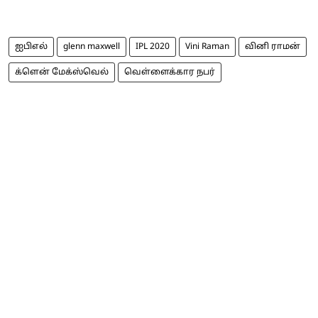
ஐபிஎல்
glenn maxwell
IPL 2020
Vini Raman
வினி ராமன்
க்ளென் மேக்ஸ்வெல்
வெள்ளைக்கார நபர்