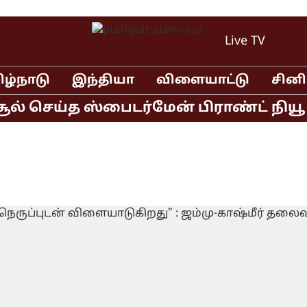
Live TV
ிழ்நாடு
இந்தியா
விளையாட்டு
சின
் செய்த ஸ்பைடர்மேன் பிராண்ட் நியூ டே