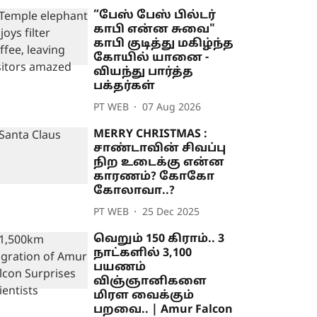
“பேஸ் பேஸ் பில்டர்
காபி என்ன சுவை"
காபி குடித்து மகிழ்ந்த
கோயில் யானை -
வியந்து பார்த்த
பக்தர்கள்
PT WEB
07 Aug 2026
MERRY CHRISTMAS :
சாண்டாவின் சிவப்பு
நிற உடைக்கு என்ன
காரணம்? கோகோ
கோலாவா..?
PT WEB
25 Dec 2025
வெறும் 150 கிராம்.. 3
நாட்களில் 3,100
பயணம்
விஞ்ஞானிகளை
மிரள வைக்கும்
பறவை.. | Amur Falcon