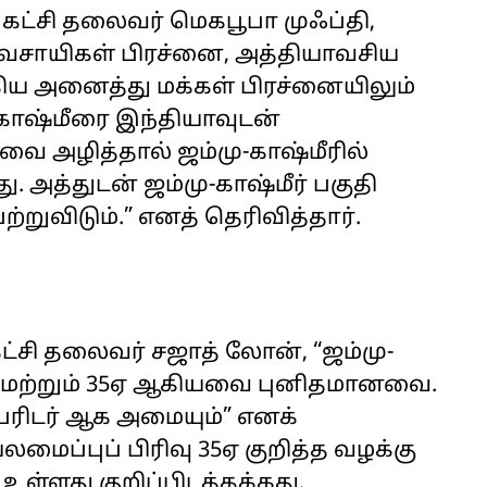
கட்சி தலைவர் மெகபூபா முஃப்தி,
ிவசாயிகள் பிரச்னை, அத்தியாவசிய
ய அனைத்து மக்கள் பிரச்னையிலும்
ு-காஷ்மீரை இந்தியாவுடன்
ை அழித்தால் ஜம்மு-காஷ்மீரில்
. அத்துடன் ஜம்மு-காஷ்மீர் பகுதி
றுவிடும்.” எனத் தெரிவித்தார்.
 கட்சி தலைவர் சஜாத் லோன், “ஜம்மு-
 370 மற்றும் 35ஏ ஆகியவை புனிதமானவை.
ேரிடர் ஆக அமையும்” எனக்
மைப்புப் பிரிவு 35ஏ குறித்த வழக்கு
உள்ளது குறிப்பிடத்தக்கது.