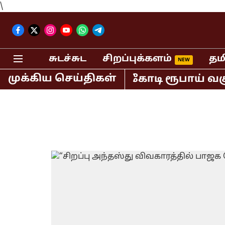
\
சுடச்சுட
சிறப்புக்களம்
தம
முக்கிய செய்திகள்
ியாவில் மட்டும் 400 கோடி ரூபாய் வசூல