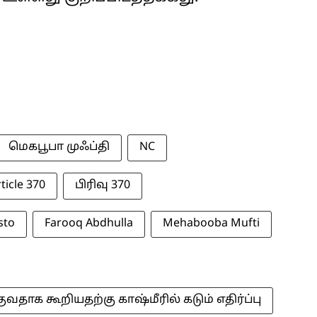
மெகபூபா முஃப்தி
NC
ticle 370
பிரிவு 370
sto
Farooq Abdhulla
Mehabooba Mufti
ுவதாக கூறியதற்கு காஷ்மீரில் கடும் எதிர்ப்பு