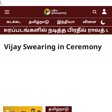
\
சுடச்சுட
தமிழ்நாடு
இந்தியா
விளையாட்டு
ரைப்படங்களில் நடித்த பிரதீவ் ராவத் ப
Vijay Swearing in Ceremony
தமிழ்நாடு