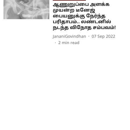
ஆணுறுப்பை அளக்க
முயன்ற டீனேஜ்
பையனுக்கு நேர்ந்த
பரிதாபம்.. லண்டனில்
நடந்த விநோத சம்பவம்!
JananiGovindhan
07 Sep 2022
2
min read