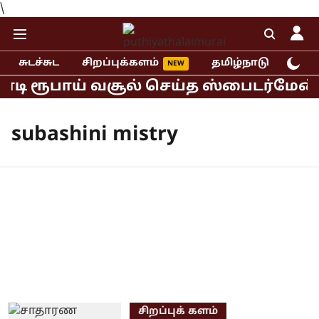
\
சுடச்சுட
சிறப்புக்களம்
தமிழ்நாடு
இந்
கோடி ரூபாய் வசூல் செய்த ஸ்பைடர்மேன் 
subashini mistry
சிறப்புக் களம்