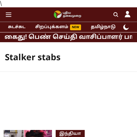
\
சுடச்சுட
சிறப்புக்களம்
தமிழ்நாடு
இந்
் கைது! பெண் செய்தி வாசிப்பாளர் பாலி
Stalker stabs
இந்தியா