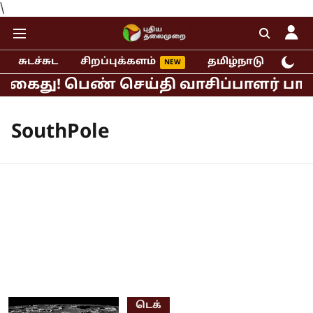
\
சுடச்சுட
சிறப்புக்களம்
தமிழ்நாடு
இந்
் கைது! பெண் செய்தி வாசிப்பாளர் பாலி
SouthPole
டெக்