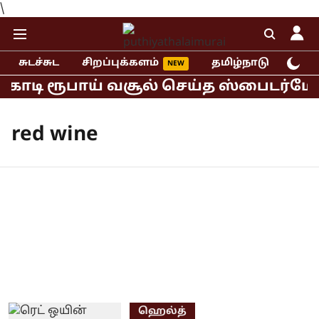
\
சுடச்சுட
சிறப்புக்களம்
தமிழ்நாடு
இந்
0 கோடி ரூபாய் வசூல் செய்த ஸ்பைடர்மேன
red wine
ஹெல்த்