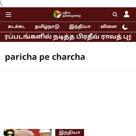
\
சுடச்சுட
தமிழ்நாடு
இந்தியா
விளையாட்டு
ப்படங்களில் நடித்த பிரதீவ் ராவத் பு
paricha pe charcha
இந்தியா