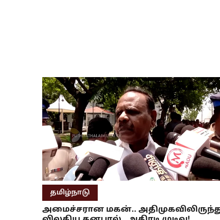
தமிழ்நாடு
அமைச்சரான மகன்.. அதிமுகவிலிருந்த
விலகிய தனபால்.. அதிரடி முடிவு!