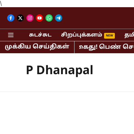
\
சுடச்சுட
சிறப்புக்களம்
தம
முக்கிய செய்திகள்
ிபர் பி.ஆர்.சுந்தர் கைது! பெண் செய்த
P Dhanapal