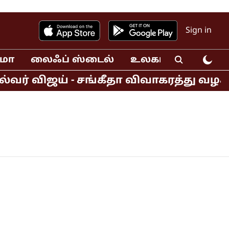
Sign in
ிமா
லைஃப் ஸ்டைல்
உலகம்
வீடியோ
்வர் விஜய் - சங்கீதா விவாகரத்து வழ