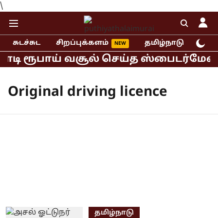
\
சுடச்சுட
சிறப்புக்களம்
தமிழ்நாடு
இந்
கோடி ரூபாய் வசூல் செய்த ஸ்பைடர்மேன் 
Original driving licence
தமிழ்நாடு