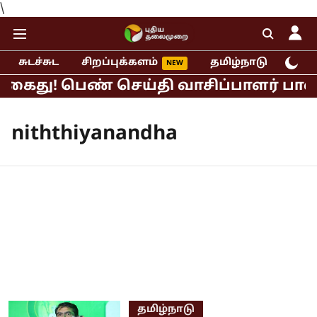
\
சுடச்சுட
சிறப்புக்களம்
தமிழ்நாடு
இந்
 கைது! பெண் செய்தி வாசிப்பாளர் பாலிய
niththiyanandha
தமிழ்நாடு