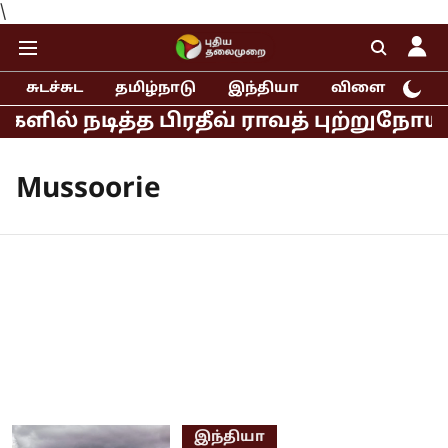
\
சுடச்சுட
தமிழ்நாடு
இந்தியா
விளையாட்டு
ளில் நடித்த பிரதீவ் ராவத் புற்றுநோய்
Mussoorie
இந்தியா