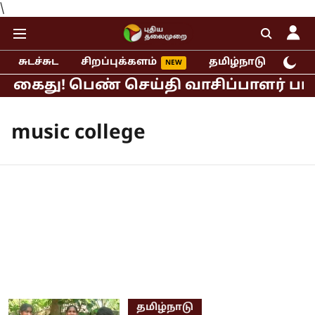
\
சுடச்சுட
சிறப்புக்களம்
தமிழ்நாடு
இந்
் கைது! பெண் செய்தி வாசிப்பாளர் பாலி
music college
தமிழ்நாடு