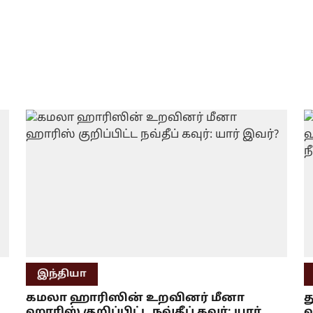
இந்தியா
கமலா ஹாரிஸின் உறவினர் மீனா
த
ஹாரிஸ் குறிப்பிட்ட நவ்தீப் கவுர்: யார்
ஹ