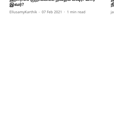
இவர்?
ந
EllusamyKarthik
07 Feb 2021
1
min read
j