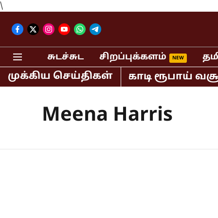
\
சுடச்சுட
சிறப்புக்களம்
தம
முக்கிய செய்திகள்
தியாவில் மட்டும் 400 கோடி ரூபாய் வசூ
Meena Harris