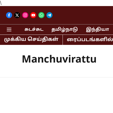
\
சுடச்சுட
தமிழ்நாடு
இந்தியா
முக்கிய செய்திகள்
, லகான் உள்ளிட்ட திரைப்படங்களில் நட
Manchuvirattu