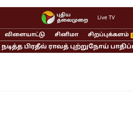
Live TV
விளையாட்டு
சினிமா
சிறப்புக்களம்
ித்த பிரதீவ் ராவத் புற்றுநோய் பாதிப்