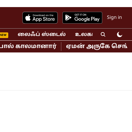
Sign in
லைஃப் ஸ்டைல்
உலகம்
வீடியோ
பால் காலமானார்
ஏமன் அருகே செங்கடல்