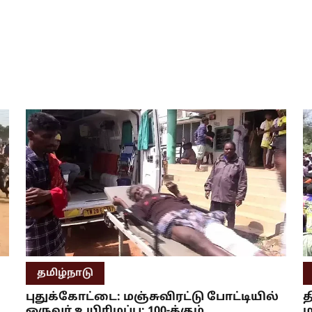
தமிழ்நாடு
புதுக்கோட்டை: மஞ்சுவிரட்டு போட்டியில்
த
ஒருவர் உயிரிழப்பு; 100-க்கும்
ம