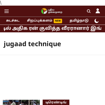
\
சுடச்சுட
சிறப்புக்களம்
தமிழ்நாடு
இந்
்டில் அதிக ரன் குவித்த வீரரானார் இங்க
jugaad technique
டிரெண்டிங்