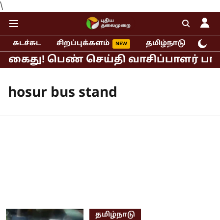
\
சுடச்சுட
சிறப்புக்களம்
தமிழ்நாடு
இந்
் கைது! பெண் செய்தி வாசிப்பாளர் பாலி
hosur bus stand
தமிழ்நாடு