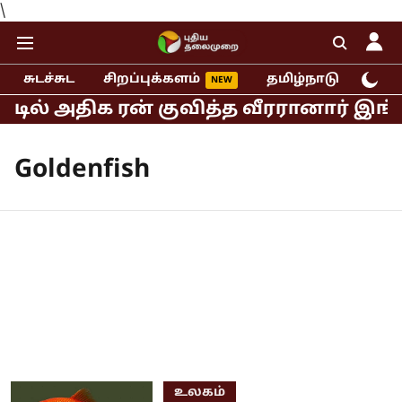
\
சுடச்சுட
சிறப்புக்களம்
தமிழ்நாடு
இந்
்டில் அதிக ரன் குவித்த வீரரானார் இங்க
Goldenfish
உலகம்