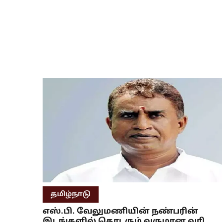
தமிழ்நாடு
எஸ்.பி. வேலுமணியின் நண்பரின்
இடங்களில் தொடரும் வருமான வரி