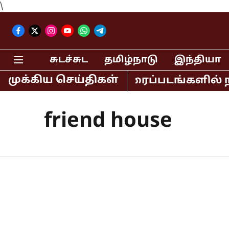
\
சுடச்சுட
தமிழ்நாடு
இந்தியா
முக்கிய செய்திகள்
, லகான் உள்ளிட்ட திரைப்படங்களில் நடி
friend house