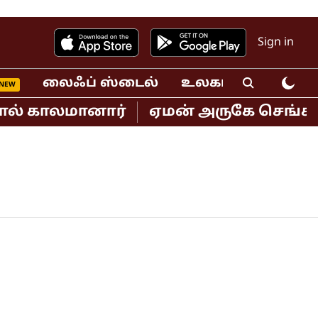
Sign in
லைஃப் ஸ்டைல்
உலகம்
வீடியோ
ால் காலமானார்
ஏமன் அருகே செங்கடல் 