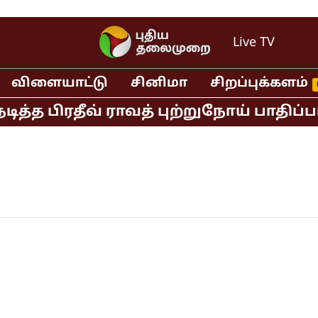
Live TV
விளையாட்டு
சினிமா
சிறப்புக்களம்
த்த பிரதீவ் ராவத் புற்றுநோய் பாதிப்ப